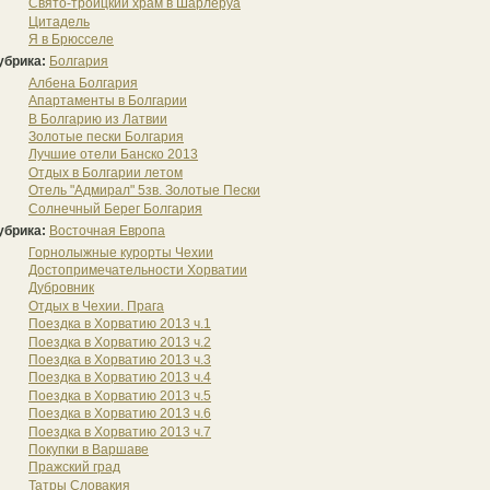
Свято-троицкий храм в Шарлеруа
Цитадель
Я в Брюсселе
убрика:
Болгария
Албена Болгария
Апартаменты в Болгарии
В Болгарию из Латвии
Золотые пески Болгария
Лучшие отели Банско 2013
Отдых в Болгарии летом
Отель "Адмирал" 5зв. Золотые Пески
Солнечный Берег Болгария
убрика:
Восточная Европа
Горнолыжные курорты Чехии
Достопримечательности Хорватии
Дубровник
Отдых в Чехии. Прага
Поездка в Хорватию 2013 ч.1
Поездка в Хорватию 2013 ч.2
Поездка в Хорватию 2013 ч.3
Поездка в Хорватию 2013 ч.4
Поездка в Хорватию 2013 ч.5
Поездка в Хорватию 2013 ч.6
Поездка в Хорватию 2013 ч.7
Покупки в Варшаве
Пражский град
Татры Словакия