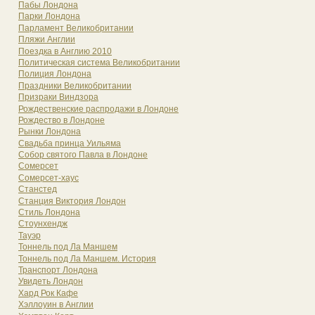
Пабы Лондона
Парки Лондона
Парламент Великобритании
Пляжи Англии
Поездка в Англию 2010
Политическая система Великобритании
Полиция Лондона
Праздники Великобритании
Призраки Виндзора
Рождественские распродажи в Лондоне
Рождество в Лондоне
Рынки Лондона
Свадьба принца Уильяма
Собор святого Павла в Лондоне
Сомерсет
Сомерсет-хаус
Станстед
Станция Виктория Лондон
Стиль Лондона
Стоунхендж
Тауэр
Тоннель под Ла Маншем
Тоннель под Ла Маншем. История
Транспорт Лондона
Увидеть Лондон
Хард Рок Кафе
Хэллоуин в Англии