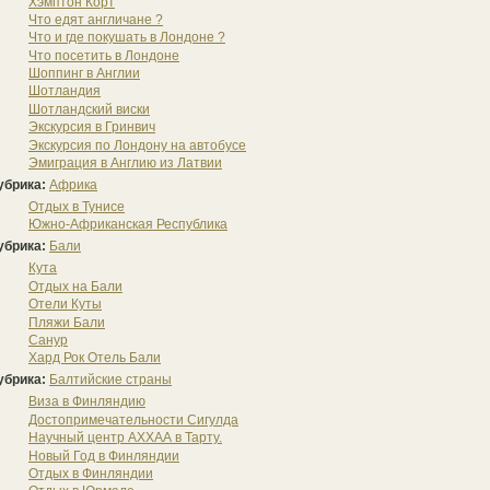
Хэмптон Корт
Что едят англичане ?
Что и где покушать в Лондоне ?
Что посетить в Лондоне
Шоппинг в Англии
Шотландия
Шотландский виски
Экскурсия в Гринвич
Экскурсия по Лондону на автобусе
Эмиграция в Англию из Латвии
убрика:
Африка
Отдых в Тунисе
Южно-Африканская Республика
убрика:
Бали
Кута
Отдых на Бали
Отели Куты
Пляжи Бали
Санур
Хард Рок Отель Бали
убрика:
Балтийские страны
Виза в Финляндию
Достопримечательности Сигулда
Научный центр АXXАА в Тарту.
Новый Год в Финляндии
Отдых в Финляндии