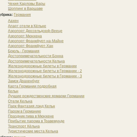
Чехия Карловы Вары
Шоппинг в Варшаве
убрика:
Германия
Аахен
Апарт отели в Кёльне
Аэропорт Дюссельдорф-Вееце
Аэропорт Мюнхена
Аэропорт Франкфурт-на-Майне
Аэропорт Франкфурт-Хан
Брюль - Германия
Достопримечательности Бонна
Достопримечательности Кельна
Железнодорожные билеты в Германии
Железнодорожные билеты в Германии - 2
Железнодорожные билеты в Германии - 3
Замок Драхенбург
Карта Германии подробная
Кельн
Лучшие рождественские ярмарки Германии
Отели Кельна
Парк Фантазия лэнд Кельн
Паром в Германию
Праздник пива в Мюнхене
Прибытие парома в Травемунде
Транспорт Кёльна
Туристические места Кельна