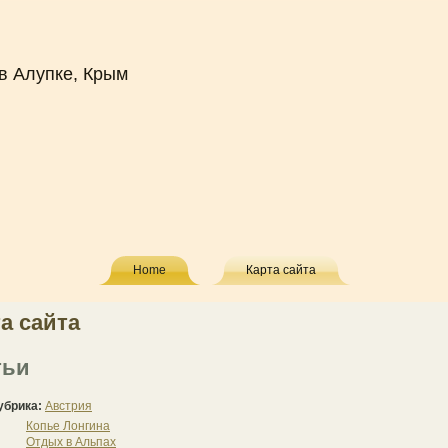
в Алупке, Крым
Home
Карта сайта
а сайта
тьи
убрика:
Австрия
Копье Лонгина
Отдых в Альпах