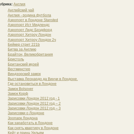
убрика:
Англия
Английский чай
Англия - родина футбола
Аэропорт в Лондоне Stansted
Аэропорт Ист Мидлендс
Аэропорт Лидс Брэдфорд
Аэропорт Хитроу Лондон
Аэропорт Хитроу Лондон 2ч
Бейкер стрит 221b
Битва за Англию
Брайтон, Великобритания
Бристоль
Британский музей
Вестминстер
Виндзорский замок
Выставка Леонардо да Винчи в Лондоне.
Где остановиться в Лондоне
Замок Bolsover
Замок Корф
Зарисовки Лондон 2012 год - 1
Зарисовки Лондон 2012 год – 2
Зарисовки Лондон 2012 год – 3
Зарисовки о Лондоне
Зоопарк Лондона
Как заработать в Лондоне
Как снять квартиру в Лондоне
Кейт и принц Уильям