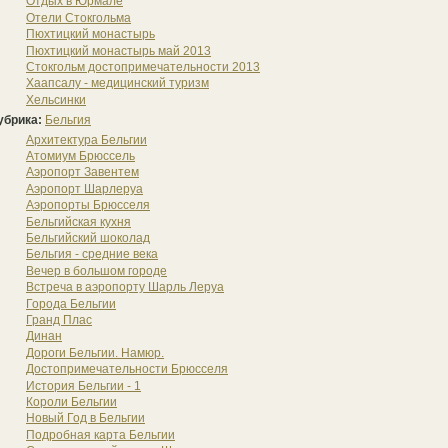
Отдых в Юрмале
Отели Стокгольма
Пюхтицкий монастырь
Пюхтицкий монастырь май 2013
Стокгольм достопримечательности 2013
Хаапсалу - медицинский туризм
Хельсинки
убрика:
Бельгия
Архитектура Бельгии
Атомиум Брюссель
Аэропорт Завентем
Аэропорт Шарлеруа
Аэропорты Брюсселя
Бельгийская кухня
Бельгийский шоколад
Бельгия - средние века
Вечер в большом городе
Встреча в аэропорту Шарль Леруа
Города Бельгии
Гранд Плас
Динан
Дороги Бельгии. Намюр.
Достопримечательности Брюсселя
История Бельгии - 1
Короли Бельгии
Новый Год в Бельгии
Подробная карта Бельгии