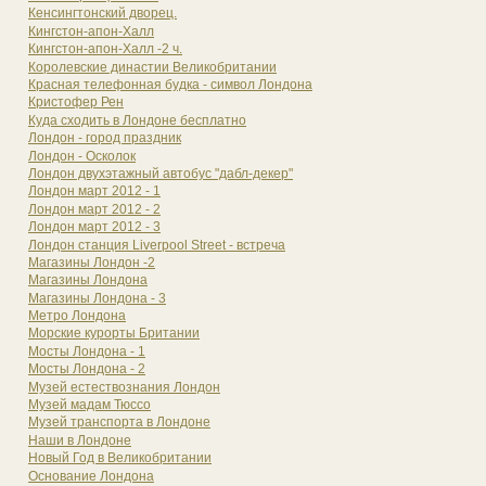
Кенсингтонский дворец.
Кингстон-апон-Халл
Кингстон-апон-Халл -2 ч.
Королевские династии Великобритании
Красная телефонная будка - символ Лондона
Кристофер Рен
Куда сходить в Лондоне бесплатно
Лондон - город праздник
Лондон - Осколок
Лондон двухэтажный автобус "дабл-декер"
Лондон март 2012 - 1
Лондон март 2012 - 2
Лондон март 2012 - 3
Лондон станция Liverpool Street - встреча
Магазины Лондон -2
Магазины Лондона
Магазины Лондона - 3
Метро Лондона
Морские курорты Британии
Мосты Лондона - 1
Мосты Лондона - 2
Музей естествознания Лондон
Музей мадам Тюссо
Музей транспорта в Лондоне
Наши в Лондоне
Новый Год в Великобритании
Основание Лондона