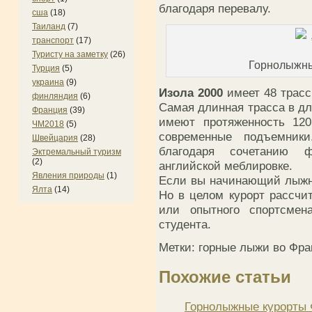
благодаря перевалу.
сша
(18)
Таиланд
(7)
транспорт
(17)
Туристу на заметку
(26)
Горнолыжны
Турция
(5)
украина
(9)
Изола 2000
имеет 48 трасс
финляндия
(6)
Самая длинная трасса в дл
Франция
(39)
имеют протяженность 12
ЧМ2018
(5)
современные подъемник
Швейцария
(28)
благодаря сочетанию ф
Эктремальный туризм
(2)
английской меблировке.
Явления природы
(1)
Если вы начинающий лыжни
Ялта
(14)
Но в целом курорт рассчи
или опытного спортсмена
студента.
Метки: горные лыжи во Фр
Похожие статьи
Горнолыжные курорты