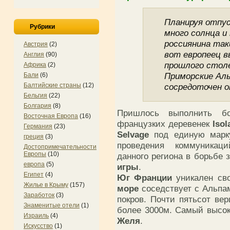
Планируя отпус
Рубрики
много солнца и
россиянина та
Австрия
(2)
вот европеец 
Англия
(90)
прошлого стол
Африка
(2)
Приморские Ал
Бали
(6)
Балтийские страны
(12)
сосредоточен о
Бельгия
(22)
Болгария
(8)
Пришлось выполнить б
Восточная Европа
(16)
французких деревенек
Isol
Германия
(23)
Selvage
под единую мар
греция
(3)
проведения коммуникац
Достопримечательности
Европы
(10)
данного региона в борьбе 
европа
(5)
игры
.
Египет
(4)
Юг Франции
уникален сво
Жилье в Крыму
(157)
море
соседствует с Альпа
Заработок
(3)
покров. Почти пятьсот в
Знаменитые отели
(1)
более 3000м. Самый высок
Израиль
(4)
Желя
.
Искусство
(1)