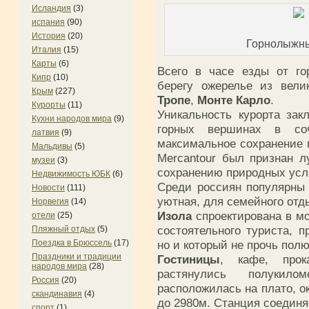
Исландия
(3)
испания
(90)
История
(20)
Горнолыжны
Италия
(15)
Карты
(6)
Всего в часе езды от го
Кипр
(10)
берегу ожерелье из вел
Крым
(227)
Тропе
,
Монте Карло
.
Курорты
(11)
Уникальность курорта зак
Кухни народов мира
(9)
горных вершинах в с
латвия
(9)
максимальное сохранение п
Мальдивы
(5)
Mercantour был признан 
музеи
(3)
сохранению природных усл
Недвижимость ЮБК
(6)
Среди россиян популярны
Новости
(111)
уютная, для семейного от
Норвегия
(14)
Изола
спроектирована в м
отели
(25)
состоятельного туриста, 
Пляжный отдых
(5)
Поездка в Брюссель
(17)
но и который не прочь пол
Праздники и традиции
Гостиницы
, кафе, прок
народов мира
(28)
растянулись полукил
Россия
(20)
расположилась на плато, о
скандинавия
(4)
до 2980м. Станция соединя
спорт
(1)