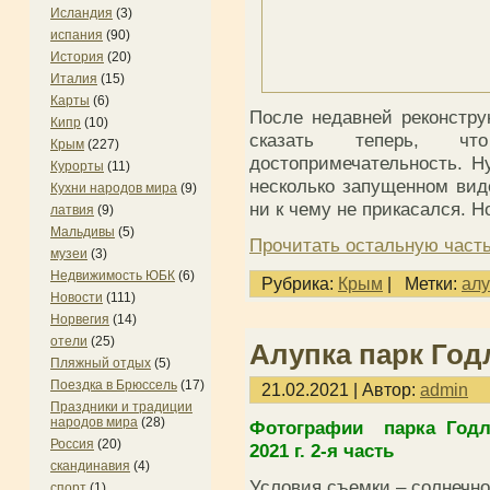
Исландия
(3)
испания
(90)
История
(20)
Италия
(15)
Карты
(6)
После недавней реконстру
Кипр
(10)
сказать теперь, ч
Крым
(227)
достопримечательность. Н
Курорты
(11)
несколько запущенном виде
Кухни народов мира
(9)
ни к чему не прикасался. Н
латвия
(9)
Мальдивы
(5)
Прочитать остальную часть
музеи
(3)
Недвижимость ЮБК
(6)
Рубрика:
Крым
|
Метки:
алу
Новости
(111)
Норвегия
(14)
отели
(25)
Алупка парк Годл
Пляжный отдых
(5)
Поездка в Брюссель
(17)
21.02.2021 | Автор:
admin
Праздники и традиции
народов мира
(28)
Фотографии парка Годл
Россия
(20)
2021 г. 2-я часть
скандинавия
(4)
Условия съемки – солнечно
спорт
(1)