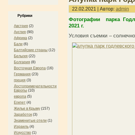
22.02.2021 | Автор:
admin
Рубрики
Фотографии парка Годл
2021 г.
Австрия
(2)
Англия
(90)
Условия съемки – солнечно
Африка
(2)
Бали
(6)
Балтийские страны
(12)
Бельгия
(22)
Болгария
(8)
Восточная Европа
(16)
Германия
(23)
греция
(3)
Достопримечательности
Европы
(10)
европа
(5)
Египет
(4)
Жилье в Крыму
(157)
Заработок
(3)
Знаменитые отели
(1)
Израиль
(4)
Искусство
(1)