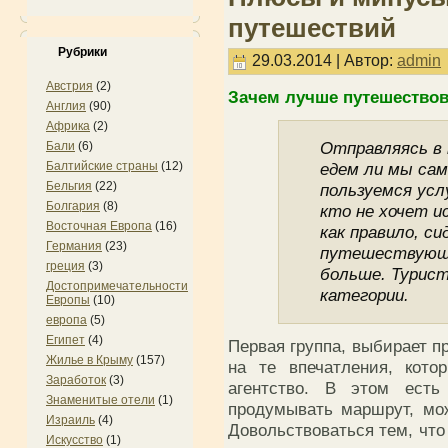
путешествий
Рубрики
29.03.2014 | Автор:
admin
Австрия
(2)
Зачем лучше путешествов
Англия
(90)
Африка
(2)
Отправляясь в
Бали
(6)
едем ли мы сам
Балтийские страны
(12)
Бельгия
(22)
пользуемся усл
Болгария
(8)
кто не хочет 
Восточная Европа
(16)
как правило, си
Германия
(23)
путешествующи
греция
(3)
больше. Турист
Достопримечательности
категории.
Европы
(10)
европа
(5)
Египет
(4)
Первая группа, выбирает п
Жилье в Крыму
(157)
на те впечатления, кото
Заработок
(3)
агентство. В этом есть
Знаменитые отели
(1)
продумывать маршрут, мо
Израиль
(4)
Довольствоваться тем, что
Искусство
(1)