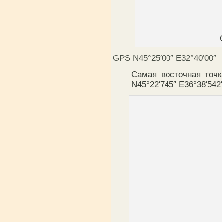
GPS N45°25′00″ E32°40′00″
Самая восточная точ
N45°22′745″ E36°38′542