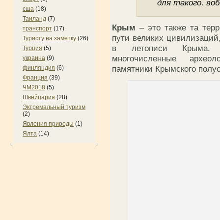
для такого, во
сша
(18)
Таиланд
(7)
Крым
– это также та терр
транспорт
(17)
пути великих цивилизаций,
Туристу на заметку
(26)
в летописи Крыма. Д
Турция
(5)
многочисленные археолог
украина
(9)
памятники Крымского полуо
финляндия
(6)
Франция
(39)
ЧМ2018
(5)
Швейцария
(28)
Эктремальный туризм
(2)
Явления природы
(1)
Ялта
(14)