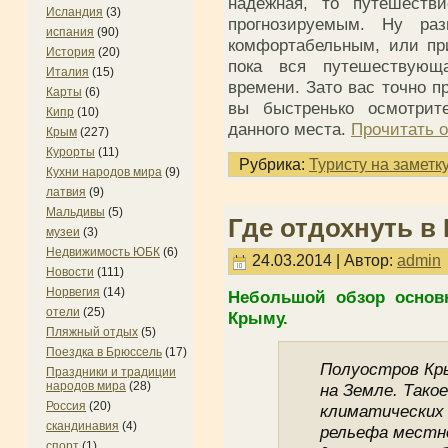
надежная, то путешеств
Исландия
(3)
прогнозируемым. Ну ра
испания
(90)
комфортабельным, или при
История
(20)
пока вся путешествующ
Италия
(15)
времени. Зато вас точно п
Карты
(6)
вы быстренько осмотрит
Кипр
(10)
данного места.
Прочитать о
Крым
(227)
Курорты
(11)
Рубрика:
Туристу на заметк
Кухни народов мира
(9)
латвия
(9)
Мальдивы
(5)
Где отдохнуть в
музеи
(3)
Недвижимость ЮБК
(6)
24.03.2014 | Автор:
admin
Новости
(111)
Норвегия
(14)
Небольшой обзор основ
отели
(25)
Крыму.
Пляжный отдых
(5)
Поездка в Брюссель
(17)
Полуостров Кр
Праздники и традиции
народов мира
(28)
на Земле. Такое
Россия
(20)
климатических 
скандинавия
(4)
рельефа местн
спорт
(1)