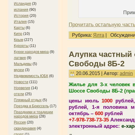
Исландия
(3)
испания
(90)
Прим
История
(20)
Италия
(15)
Прочитать остальную часть
Карты
(6)
Кипр
(10)
Рубрика:
Ялта
|
Обсуждени
Крым
(227)
Курорты
(11)
Алупка частный 
Кухни народов мира
(9)
латвия
(9)
Свободы 8Б-2
Мальдивы
(5)
музеи
(3)
20.06.2015 | Автор:
admin
Недвижимость ЮБК
(6)
Новости
(111)
Жилье для 3-х человек в
Норвегия
(14)
Шоссе Свободы 8Б-2 (пра
отели
(25)
цены июль
1000
рублей,
Пляжный отдых
(5)
рублей, 1-я половина 
Поездка в Брюссель
(17)
Праздники и традиции
октябрь –
600
рублей
народов мира
(28)
+7-978-738-73-35
Александ
Россия
(20)
электронный адрес:
e-xa
скандинавия
(4)
спорт
(1)