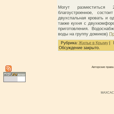
Могут разместиться 
благоустроенное, состо
двухспальная кровать и од
также кухня с двухкомфо
приготовления. Водоснабже
воды на группу домиков)
Пр
Рубрика:
Жилье в Крыму
|
Обсуждение закрыто.
Авторские права
MAXCACH