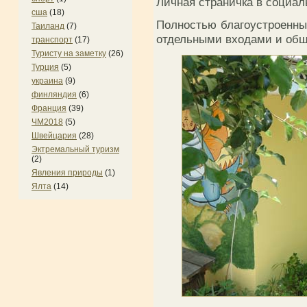
Личная страничка в социал
сша
(18)
Полностью благоустроенный
Таиланд
(7)
отдельными входами и общи
транспорт
(17)
Туристу на заметку
(26)
Турция
(5)
украина
(9)
финляндия
(6)
Франция
(39)
ЧМ2018
(5)
Швейцария
(28)
Эктремальный туризм
(2)
Явления природы
(1)
Ялта
(14)