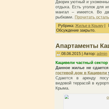
Дворик уютный и ухоженный
отдыха. Есть уголок для 
мангал – имеется. Во д
рыбками.
Прочитать осталь
Рубрика:
Жилье в Крыму
|
Обсуждение закрыто.
Апартаменты Кац
08.06.2015 | Автор:
admin
Кацивели частный сектор 
Данное жилье не сдается
гостевой дом в Ка
цивели
Сдаются в аренду посу
видовой террасой в курор
Крыма.