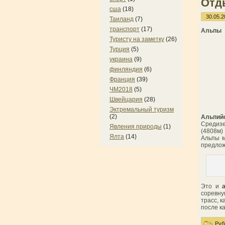
Отд
сша
(18)
30.05.2
Таиланд
(7)
транспорт
(17)
Альпы
Туристу на заметку
(26)
Турция
(5)
украина
(9)
финляндия
(6)
Франция
(39)
ЧМ2018
(5)
Швейцария
(28)
Эктремальный туризм
(2)
Альпий
Средизе
Явления природы
(1)
(4808м)
Ялта
(14)
Альпы м
предлож
Это и
соревну
трасс, 
после к
Руб