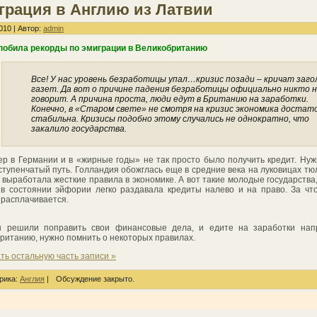
грация в Англию из Латвии
010 | Автор:
admin
побила рекорды по эмиграции в Великобританию
Все! У нас уровень безработицы упал…кризис позади – кричат заго
газет. Да вот о причине падения безработицы официально никто 
говорит. А причина проста, люди едут в Британию на заработки.
Конечно, в «Старом свете» не смотря на кризис экономика достат
стабильна. Кризисы подобно этому случались не однократно, что
закалило государства.
р в Германии и в «жирные годы» не так просто было получить кредит. Ну
ступенчатый путь. Голландия обожглась еще в средние века на луковицах тю
 выработала жесткие правила в экономике. А вот такие молодые государства,
 в состоянии эйфории легко раздавала кредиты налево и на право. За чт
 расплачивается.
ы решили поправить свои финансовые дела, и едите на заработки нап
ританию, нужно помнить о некоторых правилах.
ть остальную часть записи »
рика:
Англия
|
Обсуждение закрыто.