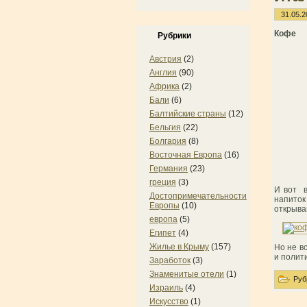
31.05.2
Кофе
Рубрики
Австрия
(2)
Англия
(90)
Африка
(2)
Бали
(6)
Балтийские страны
(12)
Бельгия
(22)
Болгария
(8)
Восточная Европа
(16)
Германия
(23)
греция
(3)
И вот в
Достопримечательности
напиток
Европы
(10)
открыва
европа
(5)
Египет
(4)
Жилье в Крыму
(157)
Но не в
и полит
Заработок
(3)
Знаменитые отели
(1)
Руб
Израиль
(4)
Искусство
(1)