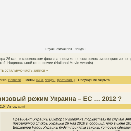
Royal Festival Hall - Лондон
чера 26 мая, в королевском фестивальном холле состоялось мероприятие по 
кой Национальной кинопремии (National Movie Awards).
ть остальную часть записи »
рика:
Новости
|
Метки:
кино
,
лондон
,
фестиваль
|
Обсуждение закрыто.
визовый режим Украина – ЕС … 2012 ?
010 | Автор:
admin
Президент Украины Виктор Янукович на торжествах по случаю дня
пограничной службы Украины 26 мая 2010 г, сообщил, что в июне 20
Верховной Радой Украины будут приняты законы, которые сделаю