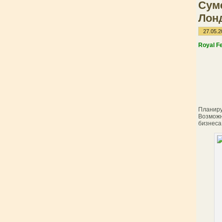
Суме
Лон
27.05.2
Royal Fe
Планиру
Возможн
бизнеса