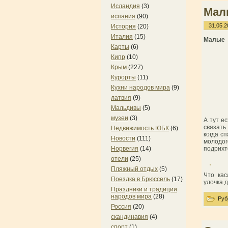
Исландия
(3)
Мал
испания
(90)
31.05.2
История
(20)
Италия
(15)
Малые 
Карты
(6)
Кипр
(10)
Крым
(227)
Курорты
(11)
Кухни народов мира
(9)
латвия
(9)
Мальдивы
(5)
музеи
(3)
А тут е
связать
Недвижимость ЮБК
(6)
когда с
Новости
(111)
молодог
Норвегия
(14)
подрихт
отели
(25)
Пляжный отдых
(5)
Что кас
Поездка в Брюссель
(17)
улочка 
Праздники и традиции
народов мира
(28)
Руб
Россия
(20)
скандинавия
(4)
спорт
(1)