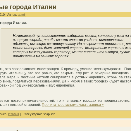
ые города Италии
010 | Автор:
admin
города Италии.
Начинающий путешественник выбирает места, которые у всех на с
в первую очередь, чтобы своими глазами увидеть исторические
объекты, имеющие всемирную славу. Но со временем понимаешь, чт
менее интересен быт, жителей страны. Колоритные сценки из жиз
которых можно узнать характер, менталитет итальянцев, лучше
наблюдать в маленьких городах.
сть, что завораживает иностранцев. К примеру, умение жестикулировать. По
 руки итальянцу это все равно, что закрыть ему рот. А вечерние посиделки 
пала жара, и местные жители собираются в уютных кафешках, чтобы за ста
о вина, поделиться переживаниями. Да и кухня в таких городках будет насто
ованной под универсальный вкус европейца.
ается достопримечательностей, то и в малых городах их предостаточно
дышит вековой стариной.
Прочитать остальную часть записи »
рика:
Италия
|
Обсуждение закрыто.