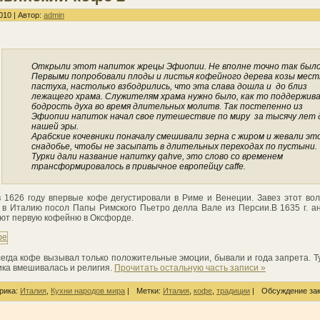
010 | Автор:
admin
Открыли этот напиток жрецы Эфиопии. Не вполне точно так было
Первыми попробовали плоды и листья кофейного дерева козы мест
пастуха, настолько взбодрились, что эта слава дошла и до близ
лежащего храма. Служителям храма нужно было, как то поддержив
бодрость духа во время длительных молитв. Так постепенно из
Эфиопии напиток начал свое путешествие по миру за тысячу лет 
нашей эры.
Арабские кочевники поначалу смешивали зерна с жиром и жевали эт
снадобье, чтобы не засыпать в длительных переходах по пустыни.
Турки дали название напитку qahve, это слово со временем
трансформировалось в привычное европейцу caffe.
 1626 году впервые кофе дегустировали в Риме и Венеции. Завез этот в
 в Италию посол Папы Римского Пьетро делла Вале из Персии.В 1635 г. а
ют первую кофейню в Оксфорде.
сегда кофе вызывал только положительные эмоции, бывали и года запрета. Т
ика вмешивалась и религия.
Прочитать остальную часть записи »
рика:
Италия
,
Кухни народов мира
|
Метки:
Италия
,
кофе
,
традиции
|
Обсуждение зак