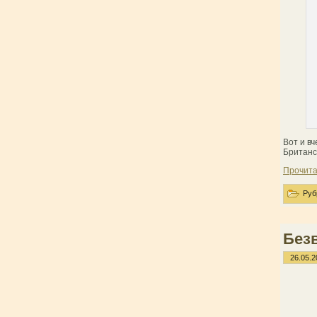
Вот и в
Британс
Прочита
Руб
Без
26.05.2