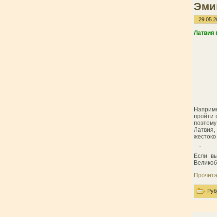
Эми
29.05.2
Латвия 
Наприме
пройти 
поэтому
Латвия,
жестоко
Если в
Великоб
Прочита
Руб