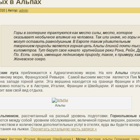
ых в Альпах
010 | Автор:
admin
Горы в эзотерике трактуются как место силы, место, которое
оказывает необычное влияние на человека. Так или иначе, но горы н
могут оставить равнодушным. В Европе таким удивительным
творением природы является горная цепь Альпы длиной почти тыс
километров. Тут берут свое начало крупнейшие реки Рона, Рейн, Д
По. Есть озера, имеющие ледниковую природу, такое, к примеру, ка
Женевское озеро.
ские луга
приближаются к Адриатическому морю. На юге
Альпы
спуск
мному морю, Французской Ривьере. Самой высоким местом является Пик
 на западе горной цепи. Эта вершина находится на границе Франции и И
ожно попасть и в Австрии, Италии, Франции и Швейцарии. И каждая из эт
ит вам свой вид отдыха.
Альпы
альпинизм
, рассчитанный на разный уровень подготовки.
Горнолыжные 
ются между собой уровнем обслуживания, величиной горных вершин, разно
качеством и количеством дополнительных услуг в отелях, куда вы будете возв
атания на лыжах.
Прочитать остальную часть записи »
рика:
Австрия
,
Италия
,
Франция
,
Швейцария
|
Метки:
Австрия
,
альпы
,
Германия
,
горы