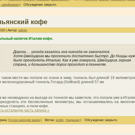
,
швейцария
|
Обсуждение закрыто.
льянский кофе
010 | Автор:
admin
альный напиток Италии кофе
.
Дорога…. иногда казалось она никогда не закончится.
Хотя Швейцарию мы проскочили достаточно быстро. До Ниццы нуж
было преодолеть Италию. Как я уже говорила, Швейцария, горная
страна, и большинство дорог проходит в тоннелях.
 таком месте мы попали из осени в зиму, тоннель был длиной 19 километро
я железнодорожный тоннель Готард (Gotthard) длиной 57 км.
ак же неожиданно на выезде из тоннеля мы заметили, что попали уже в Итали
реодолеть эти бесчисленные километры, мы останавливались на многоч
чных станциях, и пили кофе.
ть остальную часть записи »
рика:
Кухни народов мира
|
Метки:
кофе
,
традиции
|
Обсуждение закрыто.