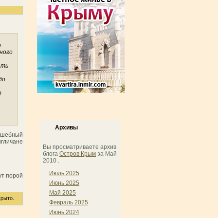
.
ного
ать
до
о
Архивы
олшебный
нгличане
Вы просматриваете архив
блога
Остров Крым
за Май
2010 .
Июль 2025
ут порой
Июнь 2025
Май 2025
рыто.
Февраль 2025
Июнь 2024