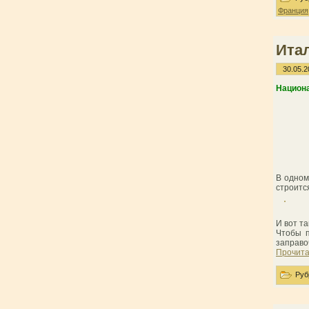
Франция
Ита
30.05.2
Национ
В одном
строитс
И вот т
Чтобы п
заправо
Прочита
Руб