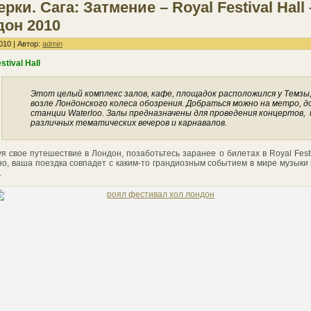
рки. Сага: Затмение – Royal Festival Hall 
дон 2010
010 | Автор:
admin
stival Hall
Этот целый комплекс залов, кафе, площадок расположился у Темзы
возле Лондонского колеса обозрения. Добраться можно на метро, д
станции Waterloo. Залы предназначены для проведения концертов, 
различных тематических вечеров и карнавалов.
я свое путешествие в Лондон, позаботьтесь заранее о билетах в Royal Festiv
о, ваша поездка совпадет с каким-то грандиозным событием в мире музыки
.