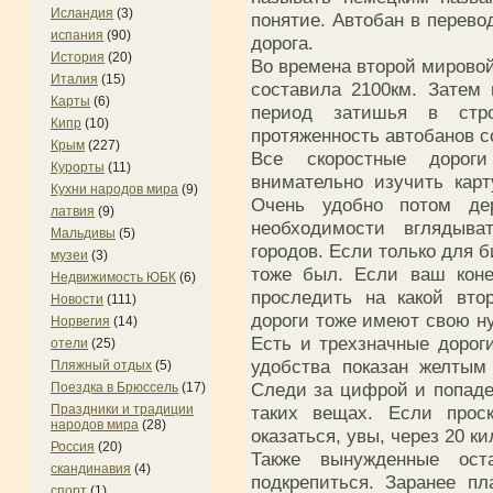
Исландия
(3)
понятие. Автобан в перево
испания
(90)
дорога.
История
(20)
Во времена второй мировой
Италия
(15)
составила 2100км. Затем
Карты
(6)
период затишья в стро
Кипр
(10)
протяженность автобанов с
Крым
(227)
Все скоростные дорог
Курорты
(11)
внимательно изучить карт
Кухни народов мира
(9)
Очень удобно потом де
латвия
(9)
необходимости вглядыв
Мальдивы
(5)
городов. Если только для б
музеи
(3)
тоже был. Если ваш коне
Недвижимость ЮБК
(6)
проследить на какой вто
Новости
(111)
дороги тоже имеют свою н
Норвегия
(14)
Есть и трехзначные дорог
отели
(25)
удобства показан желтым
Пляжный отдых
(5)
Следи за цифрой и попаде
Поездка в Брюссель
(17)
таких вещах. Если прос
Праздники и традиции
народов мира
(28)
оказаться, увы, через 20 к
Россия
(20)
Также вынужденные ост
скандинавия
(4)
подкрепиться. Заранее п
спорт
(1)