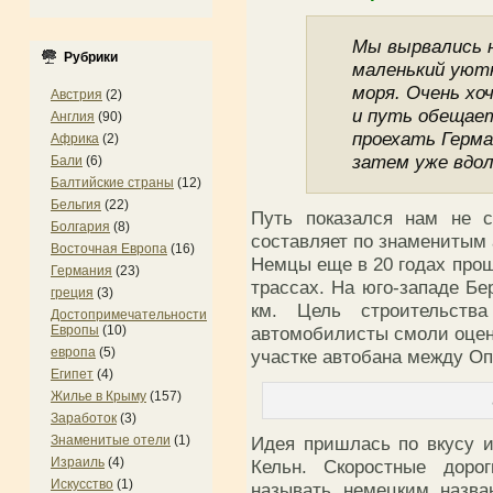
Мы вырвались н
Рубрики
маленький уютн
моря. Очень хо
Австрия
(2)
и путь обещае
Англия
(90)
проехать Герма
Африка
(2)
затем уже вдол
Бали
(6)
Балтийские страны
(12)
Бельгия
(22)
Путь показался нам не с
Болгария
(8)
составляет по знаменитым
Восточная Европа
(16)
Немцы еще в 20 годах прош
Германия
(23)
трассах. На юго-западе Бе
греция
(3)
км. Цель строительств
Достопримечательности
автомобилисты смоли оцен
Европы
(10)
европа
(5)
участке автобана между О
Египет
(4)
Жилье в Крыму
(157)
Заработок
(3)
Идея пришлась по вкусу и
Знаменитые отели
(1)
Израиль
(4)
Кельн. Скоростные доро
Искусство
(1)
называть немецким назва