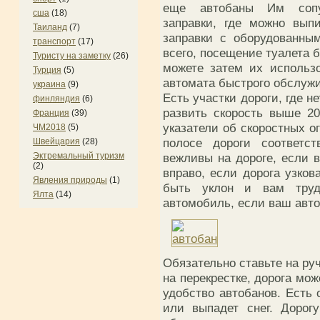
еще автобаны Им сопут
сша
(18)
заправки, где можно вып
Таиланд
(7)
заправки с оборудованны
транспорт
(17)
всего, посещение туалета 
Туристу на заметку
(26)
можете затем их использ
Турция
(5)
автомата быстрого обслужи
украина
(9)
Есть участки дороги, где н
финляндия
(6)
развить скорость выше 2
Франция
(39)
указатели об скоростных о
ЧМ2018
(5)
полосе дороги соответст
Швейцария
(28)
вежливы на дороге, если в
Эктремальный туризм
(2)
вправо, если дорога узков
Явления природы
(1)
быть уклон и вам труд
Ялта
(14)
автомобиль, если ваш ав
Обязательно ставьте на ру
на перекрестке, дорога мо
удобство автобанов. Есть 
или выпадет снег. Дорог