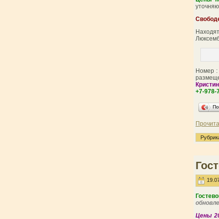
уточняю
Свобод
Находят
Люксемб
Номер :
размеще
Кристи
+7-978-
По
Прочита
Рубрик
Гост
19.07
Гостев
обновл
Цены 2