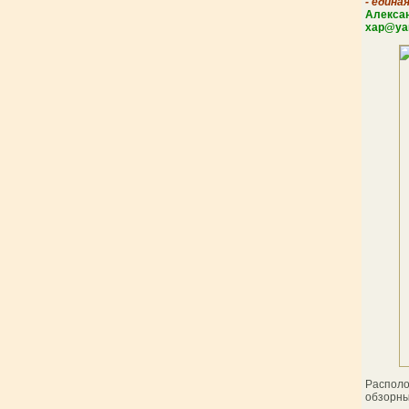
- едина
Алекс
xap@yan
Располо
обзорны