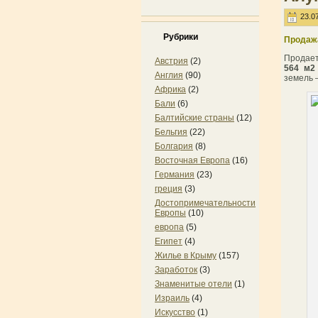
23.07
Рубрики
Продажа
Продае
Австрия
(2)
564 м
Англия
(90)
земель 
Африка
(2)
Бали
(6)
Балтийские страны
(12)
Бельгия
(22)
Болгария
(8)
Восточная Европа
(16)
Германия
(23)
греция
(3)
Достопримечательности
Европы
(10)
европа
(5)
Египет
(4)
Жилье в Крыму
(157)
Заработок
(3)
Знаменитые отели
(1)
Израиль
(4)
Искусство
(1)