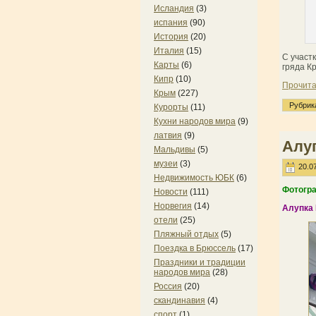
Исландия
(3)
испания
(90)
История
(20)
Италия
(15)
С участ
Карты
(6)
гряда К
Кипр
(10)
Прочита
Крым
(227)
Рубрик
Курорты
(11)
Кухни народов мира
(9)
латвия
(9)
Алуп
Мальдивы
(5)
музеи
(3)
20.07
Недвижимость ЮБК
(6)
Фотогра
Новости
(111)
Норвегия
(14)
Алупка
отели
(25)
Пляжный отдых
(5)
Поездка в Брюссель
(17)
Праздники и традиции
народов мира
(28)
Россия
(20)
скандинавия
(4)
спорт
(1)