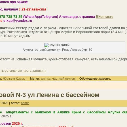
ются при заказе
о, начиная
с 21-22 августа
978-738-73-35
(WhatsApp/Telegram)
Александр. страница
ВКонтакте
ес
e-xap@yandex.ru
 частный сектор рядом с парком
- сдается небольшой
гостевой домик
по 
ург. Расположен недалеко от центра Алупки и Воронцовского парка (3-4 мин.)
о 10 минут ходьбы.
Алупка гостевой домик ул. Розы Люксембург 30
остоит из : спальная комната, кухня-столовая, сан-узел, есть небольшой двор
ть остальную часть записи »
а:
Жилье в Крыму
|
Метки:
алупка
,
частный сектор
|
Обсуждение закрыто.
овой N-3 ул Ленина с бассейном
.2025 | Автор:
admin
е апартаменты с балконом в Алупке Крым с бассейном Алупка об
я
2025 г
.
 сезон
2025 г
.