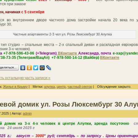
тся при заказе
ен, начиная
с 5 сентября
ся во внутреннем дворе частного дома застройки начала 20 века по у
ург 30.
Частные апартаменты 2-3 чел ул. Розы Люксембург 30 Алупка
 тип студио – спальные места – 2-х спальный диван и раскладная еврокров
нии 3-х человек).
на
+7-978-596-43-06
(+Telegram)
ВКонтакте
Александр, почта
e-xap@yandex
738-73-35 (Телеграм/ВацАп) +7-978-500-14-12 (Вайбер)
ВКонтакте
делиться…
ть остальную часть записи »
а:
Жилье в Крыму
|
Метки:
алупка
,
центр
,
частный сектор
|
Обсуждение закрыто.
евой домик ул. Розы Люксембург 30 Алу
.2025 | Автор:
admin
ой домик на 3-х 4-х человек в центре Алупки, аренда посуточно
с
ена
24 июля 2025 г
025 г.:
август –
3000
* руб; сентябрь – по запросу . Цены ориентиро