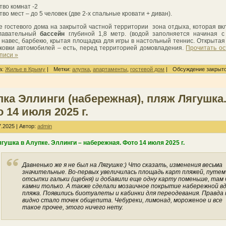
тво комнат -2
во мест – до 5 человек (две 2-х спальные кровати + диван).
е гостевого дома на закрытой частной территории зона отдыха, которая вк
плавательный
бассейн
глубиной 1,8 метр. (водой заполняется начиная с
 навес, барбекю, крытая площадка для игры в настольный теннис. Открытая
ковки автомобилей – есть, перед территорией домовладения.
Прочитать о
писи »
а:
Жилье в Крыму
|
Метки:
алупка
,
апартаменты
,
гостевой дом
|
Обсуждение закрыто
ка Эллинги (набережная), пляж Лягушка
 14 июля 2025 г.
.2025 | Автор:
admin
гушка в Алупке. Эллинги – набережная. Фото 14 июля 2025 г.
Давненько же я не был на Лягушке:) Что сказать, изменения весьма
значительные. Во-первых увеличилась площадь карт пляжей, путем
отсыпки гальки (щебня) и добавили еще одну карту поменьше, там
камни только. А также сделали мозаичное покрытие набережной в
пляжа. Появились биотуалеты и кабинки для переодевания. Правда 
видно стало точек общепита. Чебуреки, лимонад, мороженое и все
такое прочее, этого ничего нету.