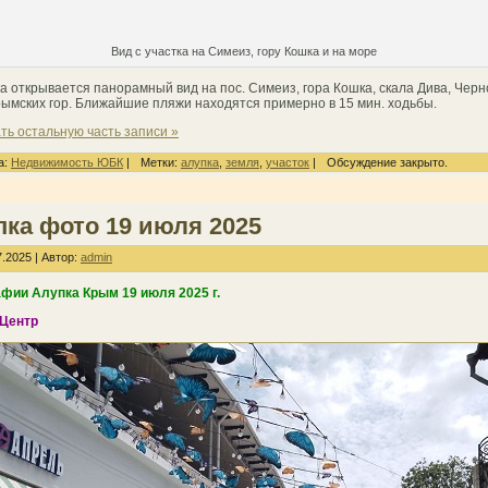
Вид с участка на Симеиз, гору Кошка и на море
ка открывается панорамный вид на пос. Симеиз, гора Кошка, скала Дива, Черн
рымских гор. Ближайшие пляжи находятся примерно в 15 мин. ходьбы.
ть остальную часть записи »
а:
Недвижимость ЮБК
|
Метки:
алупка
,
земля
,
участок
|
Обсуждение закрыто.
ка фото 19 июля 2025
.2025 | Автор:
admin
фии Алупка Крым 19 июля 2025 г.
 Центр