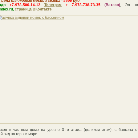
я цена для любого месяца сезона -
5500
руб
андр
+7-978-500-14-12
Телеграм
+ 7-978-738-73-35
(Ватсап)
,
Эл. 
dex.ru,
страница ВКонтакте
жен в частном доме на уровне 3-го этажа (целиком этаж), с балкона 
й вид на горы и море.