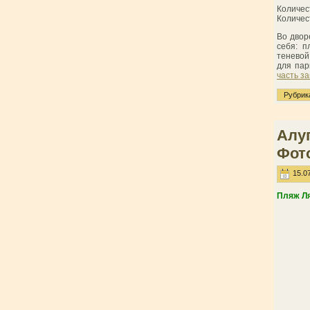
Количес
Количест
Во двор
себя: 
теневой
для пар
часть за
Рубрик
Алуп
Фото
15.07
Пляж Ля