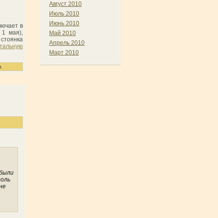
Август 2010
Июль 2010
Июнь 2010
лючает в
 1 мая),
Май 2010
 стоянка
Апрель 2010
стальную
Март 2010
.
.
 были
доль
не