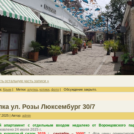
ть остальную часть записи »
а:
Крым
|
Метки:
алупка
,
котики
,
фото
|
Обсуждение закрыто.
ка ул. Розы Люксембург 30/7
.2025 | Автор:
admin
й апартамент с отдельным входом недалеко от Воронцовского пар
новлено 24 июля 2025 г.
а курортный сезон
2025
:
сентябрь –
3000
*,
* -Все цены ориентиров