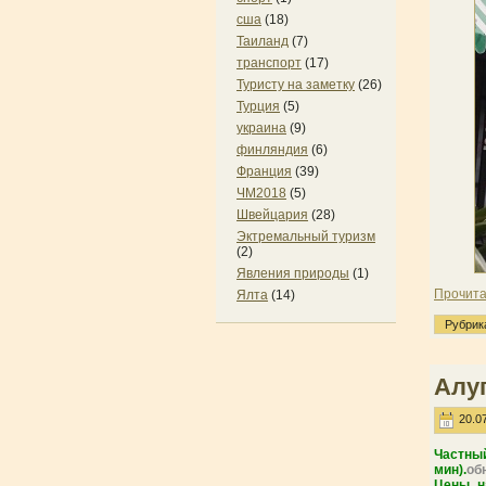
сша
(18)
Таиланд
(7)
транспорт
(17)
Туристу на заметку
(26)
Турция
(5)
украина
(9)
финляндия
(6)
Франция
(39)
ЧМ2018
(5)
Швейцария
(28)
Эктремальный туризм
(2)
Явления природы
(1)
Прочита
Ялта
(14)
Рубрик
Алуп
20.07
Частны
мин).
об
Цены н