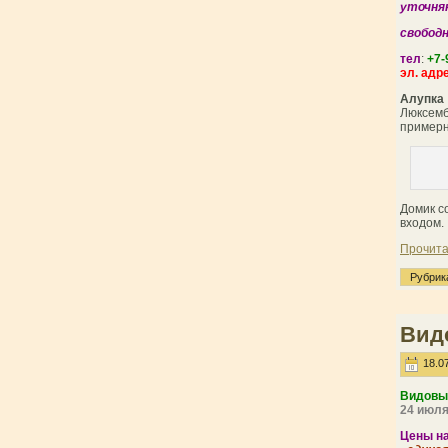
уточня
свободн
тел
:
+7-
эл. адр
Алупка
Люксемб
примерн
Домик с
входом.
Прочита
Рубрик
Вид
18.07
Видовы
24 июл
Цены на