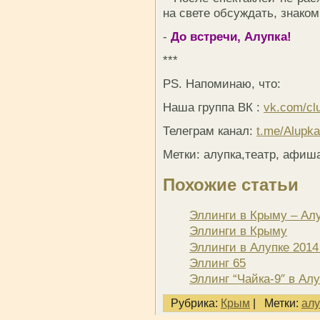
на свете обсуждать, знако
-
До встречи, Алупка!
***
PS. Напоминаю, что:
Наша группа ВК :
vk.com/cl
Телеграм канал:
t.me/Alupk
Метки: алупка,театр, афиша
Похожие статьи
Эллинги в Крыму – Алу
Эллинги в Крыму
Эллинги в Алупке 2014
Эллинг 65
Эллинг “Чайка-9″ в Ал
Рубрика:
Крым
|
Метки:
алу