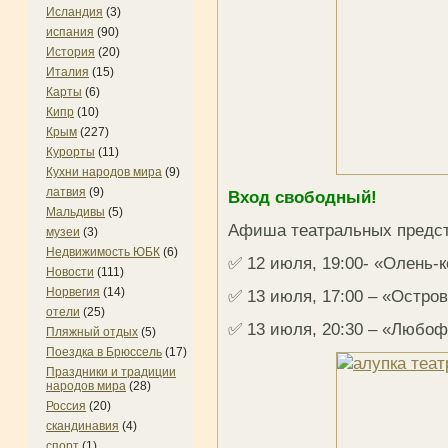
Исландия
(3)
испания
(90)
История
(20)
Италия
(15)
Карты
(6)
Кипр
(10)
Крым
(227)
Курорты
(11)
Кухни народов мира
(9)
латвия
(9)
Вход свободный!
Мальдивы
(5)
Афиша театральных предс
музеи
(3)
Недвижимость ЮБК
(6)
✅ 12 июля, 19:00- «Олень-
Новости
(111)
Норвегия
(14)
✅ 13 июля, 17:00 – «Остро
отели
(25)
✅ 13 июля, 20:30 – «Любо
Пляжный отдых
(5)
Поездка в Брюссель
(17)
Праздники и традиции
народов мира
(28)
Россия
(20)
скандинавия
(4)
спорт
(1)