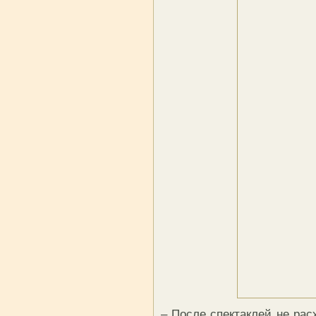
– После спектаклей не рас