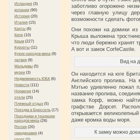
Исландия
(3)
заботливо огорожено низк
испания
(90)
через главную улицу дер
История
(20)
возможности сделать фото
Италия
(15)
Они похожи на домики из 
Карты
(6)
Кипр
(10)
Крыша выложена тростник
Крым
(227)
что люди бережно хранят т
Курорты
(11)
А вот и замок CorfeCastle.
Кухни народов мира
(9)
латвия
(9)
Вид на 
Мальдивы
(5)
музеи
(3)
Он находится на юге Брит
Недвижимость ЮБК
(6)
Английского пролива. На
Новости
(111)
Мэтью удивленно пожал п
Норвегия
(14)
название пролива, соедин
отели
(25)
замка Корф, можно найти
Пляжный отдых
(5)
графстве Дорсет. Распо
Поездка в Брюссель
(17)
открывается великолепный
Праздники и традиции
даже кромка воды моря.
народов мира
(28)
Россия
(20)
К замку можно дое
скандинавия
(4)
спорт
(1)