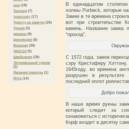
В одинадцатом столетии
сша
(18)
холмы Purbeck, которые н
Таиланд
(7)
Замки в те времена строил
транспорт
(17)
вот при строительстве К
Туристу на заметку
(26)
камень. Название замка 
Турция
(5)
“проход”.
украина
(9)
финляндия
(6)
Окружа
Франция
(39)
ЧМ2018
(5)
С 1572 года, замок перехо
Швейцария
(28)
сэру Кристоферу Хэттону, 
Эктремальный туризм
(2)
1645году, во времена анг
Явления природы
(1)
разрушен в результате
Ялта
(14)
последний оплот роялистов
Добро пожал
В наше время руины замк
который следит за сох
ознакомиться с историческ
Корф входит в десятку са