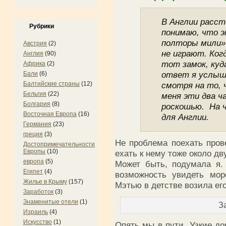
В Англии расст
Рубрики
понимаю, что э
полторы мили»
Австрия
(2)
не играют. Ког
Англия
(90)
тот замок, куд
Африка
(2)
ответ я услыша
Бали
(6)
Балтийские страны
(12)
смотря на то, 
Бельгия
(22)
меня эти два ч
Болгария
(8)
роскошью. На 
Восточная Европа
(16)
для Англии.
Германия
(23)
греция
(3)
Не проблема поехать прове
Достопримечательности
Европы
(10)
ехать к нему тоже около дв
европа
(5)
Может быть, подумала я.
Египет
(4)
возможность увидеть мор
Жилье в Крыму
(157)
Мэтью в детстве возила ег
Заработок
(3)
Знаменитые отели
(1)
З
Израиль
(4)
Искусство
(1)
Опять мы в пути. Узкие до