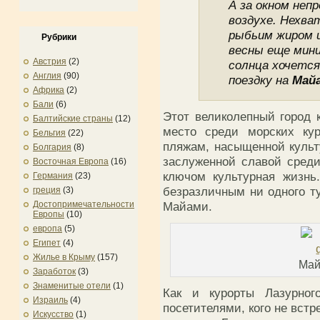
А за окном неп
воздухе. Нехва
рыбьим жиром и
Рубрики
весны еще мини
Австрия
(2)
солнца хочется 
Англия
(90)
поездку на
Май
Африка
(2)
Бали
(6)
Этот великолепный город 
Балтийские страны
(12)
место среди морских ку
Бельгия
(22)
пляжам, насыщенной культ
Болгария
(8)
заслуженной славой среди
Восточная Европа
(16)
ключом культурная жизнь
Германия
(23)
безразличным ни одного ту
греция
(3)
Майами.
Достопримечательности
Европы
(10)
европа
(5)
Египет
(4)
Жилье в Крыму
(157)
Май
Заработок
(3)
Знаменитые отели
(1)
Как и курорты Лазурног
Израиль
(4)
посетителями, кого не встр
Искусство
(1)