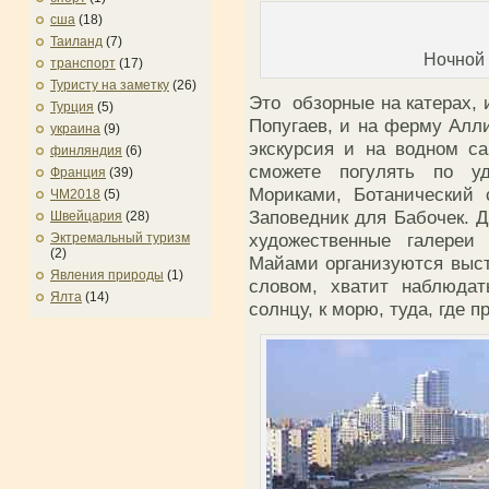
сша
(18)
Таиланд
(7)
Ночной
транспорт
(17)
Туристу на заметку
(26)
Это обзорные на катерах, 
Турция
(5)
Попугаев, и на ферму Алли
украина
(9)
экскурсия и на водном с
финляндия
(6)
сможете погулять по у
Франция
(39)
Мориками, Ботанический 
ЧМ2018
(5)
Заповедник для Бабочек. Д
Швейцария
(28)
художественные галереи
Эктремальный туризм
(2)
Майами организуются выс
Явления природы
(1)
словом, хватит наблюдат
Ялта
(14)
солнцу, к морю, туда, где п