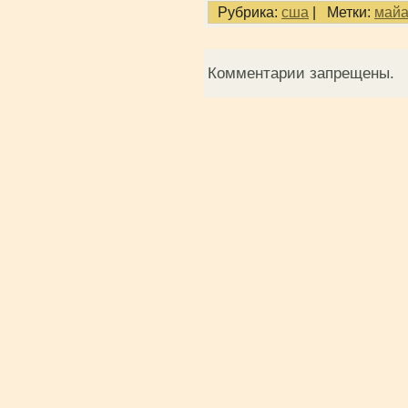
Рубрика:
сша
|
Метки:
май
Комментарии запрещены.