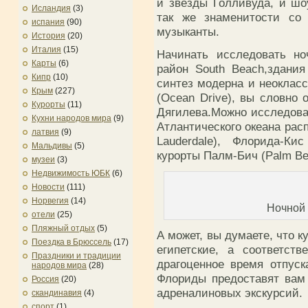
и звезды Голливуда, и шо
Исландия
(3)
так же знаменитости со 
испания
(90)
музыканты.
История
(20)
Италия
(15)
Начинать исследовать н
Карты
(6)
район South Beach,здания
Кипр
(10)
синтез модерна и неоклас
Крым
(227)
(Ocean Drive), вы словно
Курорты
(11)
Дягилева.Можно исследова
Кухни народов мира
(9)
Атлантического океана рас
латвия
(9)
Lauderdale), Флорида-Ки
Мальдивы
(5)
курорты Палм-Бич (Palm Be
музеи
(3)
Недвижимость ЮБК
(6)
Новости
(111)
Норвегия
(14)
Ночной
отели
(25)
Пляжный отдых
(5)
А может, вы думаете, что 
Поездка в Брюссель
(17)
египетские, а соответст
Праздники и традиции
драгоценное время отпуск
народов мира
(28)
Флориды предоставят вам
Россия
(20)
адреналиновых экскурсий.
скандинавия
(4)
спорт
(1)