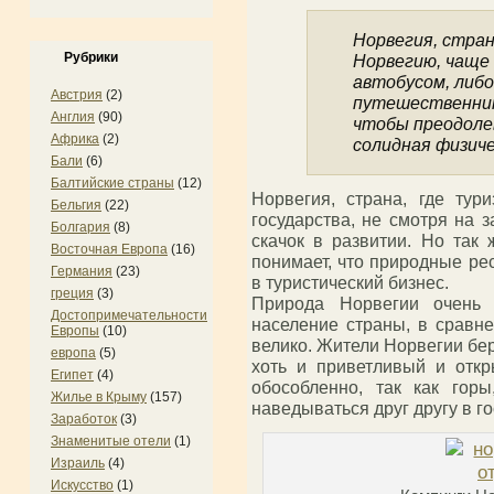
Норвегия, стран
Рубрики
Норвегию, чаще 
автобусом, либо
Австрия
(2)
путешественники
Англия
(90)
чтобы преодоле
Африка
(2)
солидная физиче
Бали
(6)
Балтийские страны
(12)
Норвегия, страна, где тур
Бельгия
(22)
государства, не смотря на 
Болгария
(8)
скачок в развитии. Но так 
Восточная Европа
(16)
понимает, что природные ре
Германия
(23)
в туристический бизнес.
греция
(3)
Природа Норвегии очень 
Достопримечательности
население страны, в сравн
Европы
(10)
велико. Жители Норвегии бе
европа
(5)
хоть и приветливый и откр
Египет
(4)
обособленно, так как гор
Жилье в Крыму
(157)
наведываться друг другу в го
Заработок
(3)
Знаменитые отели
(1)
Израиль
(4)
Искусство
(1)