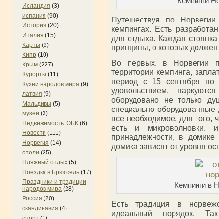
Кемпинги Но
Исландия
(3)
испания
(90)
Путешествуя по Норвегии,
История
(20)
кемпингах. Есть разработа
Италия
(15)
для отдыха. Каждая стоянка
Карты
(6)
принципы, о которых должен 
Кипр
(10)
Во первых, в Норвегии п
Крым
(227)
территории кемпинга, запла
Курорты
(11)
период с 15 сентября по 
Кухни народов мира
(9)
удовольствием, паркуютс
латвия
(9)
оборудовано не только ду
Мальдивы
(5)
специально оборудованные 
музеи
(3)
все необходимое, для того, ч
Недвижимость ЮБК
(6)
есть и микроволновки, и
Новости
(111)
принадлежности, в домике
Норвегия
(14)
домика зависят от уровня о
отели
(25)
Пляжный отдых
(5)
Поездка в Брюссель
(17)
Праздники и традиции
Кемпинги в Н
народов мира
(28)
Россия
(20)
Есть традиция в норвежс
скандинавия
(4)
идеальный порядок. Та
спорт
(1)