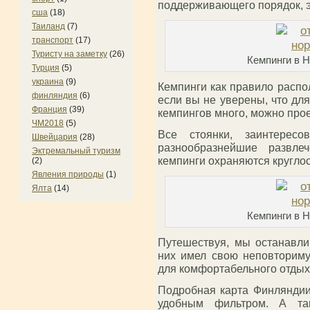
поддерживающего порядок, э
сша
(18)
Таиланд
(7)
транспорт
(17)
Туристу на заметку
(26)
Кемпинги в Н
Турция
(5)
украина
(9)
Кемпинги
как правило распо
финляндия
(6)
если вы не уверены, что для
Франция
(39)
кемпингов много, можно прое
ЧМ2018
(5)
Все стоянки, заинтересо
Швейцария
(28)
разнообразнейшие развле
Эктремальный туризм
кемпинги охраняются круглос
(2)
Явления природы
(1)
Ялта
(14)
Кемпинги в Н
Путешествуя, мы останавли
них имел свою неповториму
для комфортабельного отдых
Подробная карта Финляндии
удобным фильтром. А та