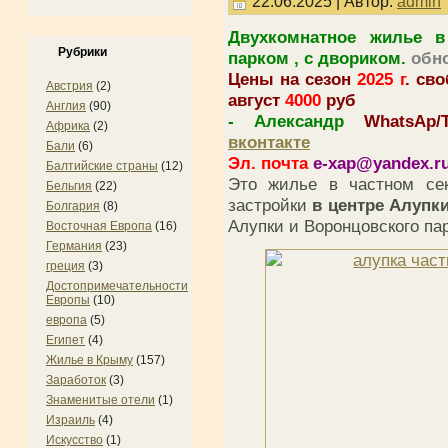
22.06.2025 | Автор:
admin
Двухкомнатное жилье в
Рубрики
парком , с двориком.
обно
Цены на сезон
2025 г
. св
Австрия
(2)
август
4000
руб
Англия
(90)
- Александр
WhatsAp/
Африка
(2)
вконтакте
Бали
(6)
Эл. почта
e-xap@yandex.r
Балтийские страны
(12)
Это жилье в частном сек
Бельгия
(22)
застройки
в центре Алупк
Болгария
(8)
Алупки и Воронцовского пар
Восточная Европа
(16)
Германия
(23)
греция
(3)
Достопримечательности
Европы
(10)
европа
(5)
Египет
(4)
Жилье в Крыму
(157)
Заработок
(3)
Знаменитые отели
(1)
Израиль
(4)
Искусство
(1)