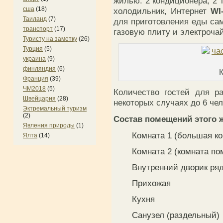
жилью: 2 кондиционера, 2 
сша
(18)
холодильник, Интернет
WI
Таиланд
(7)
для приготовления еды са
транспорт
(17)
газовую плиту и электроча
Туристу на заметку
(26)
Турция
(5)
украина
(9)
финляндия
(6)
Франция
(39)
ЧМ2018
(5)
Количество гостей для 
Швейцария
(28)
некоторых случаях до 6 чел
Эктремальный туризм
(2)
Состав помещений этого 
Явления природы
(1)
Комната 1 (большая ко
Ялта
(14)
Комната 2 (комната п
Внутренний дворик ря
Прихожая
Кухня
Санузел (раздельный)