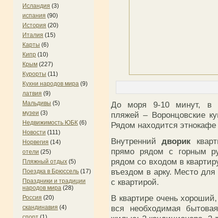
Исландия
(3)
испания
(90)
История
(20)
Италия
(15)
Карты
(6)
Кипр
(10)
Крым
(227)
Курорты
(11)
Кухни народов мира
(9)
латвия
(9)
Мальдивы
(5)
До моря 9-10 минут, в н
музеи
(3)
пляжей – Воронцовские ку
Недвижимость ЮБК
(6)
Рядом находится этнокафе 
Новости
(111)
Внутренний
дворик
кварт
Норвегия
(14)
прямо рядом с горным ру
отели
(25)
рядом со входом в квартир
Пляжный отдых
(5)
въездом в арку. Место для
Поездка в Брюссель
(17)
с квартирой.
Праздники и традиции
народов мира
(28)
В квартире очень хороший,
Россия
(20)
вся необходимая бытовая
скандинавия
(4)
спорт
(1)