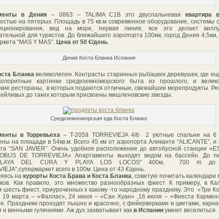
менты в Дения
– 0863 – TALIMA C1B это двуспальневая
квартира 
остью на пятерых. Площадь в 75 кв.м современное оборудование, системы 
иционирования, вид на море, первая линия, все это делает вилл
ательной для туристов. До ближайшего аэропорта 100км, город Дения 4,5км,
ркета “MAS Y MAS”.
Цена от 50 €/день
.
Дения Коста Бланка Испания
оста Бланка
великолепен. Контрасты старинных рыбацких деревушек, где е
колоритные картинки средиземноморского быта из прошлого, и велик
кие рестораны, в которых подаются отличные, свежайшие морепродукты. Р
тейливых до таких которым присвоены мишленовские звезды.
Средиземноморская еда Коста Бланко
менты в Торревьеха
– T-2059 TORREVIEJA 4/6 2 уютные спальни на 6 
ны на площади в 54кв.м. Всего 45 км от аэропорта Аликанте “ALICANTE”, и 
та “SAN JAVIER”. Очень удобное расположение до автобусной станции «
OBUS DE TORREVIEJA» Апартаменты выходят видом на бассейн. До пе
”PLAYA DEL CURA Y PLAYA LOS LOCOS” 400м, 700 m до 
IEJA”,супермаркет всего в 100м. Цена от 43 €/день.
яясь на
курорты Коста Брава и Коста Бланка
, советую почитать календари
ков. Как правило, это множество разнообразных фиест. К примеру, в Ка
 шесть фиест, приуроченных к какому -то народному празднику. Это «Три К
 19 марта – «Фаллас», 24 июня – «Сан Хуан» ,16 июля – «Фиеста Кармен
е. Праздники проходят пышно и красочно, с фейерверками и цветами, карн
 и винными гуляниями. Аж дух захватывает как
в Испании
умеют веселиться.