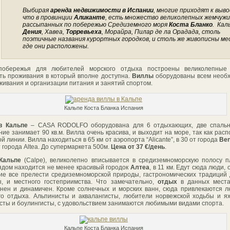
Выбирая
аренда недвижимости в Испании
, многие приходят к выво
что в провинции
Аликанте
, есть множество великолепных жемчужи
рассыпанных по побережью Средиземного моря
Коста Бланко
. Кал
Дения
, Хавеа,
Торревьеха
, Морайра, Пилар де ла Орадада, столь
поэтичные названия курортных городков, и столь же живописны ме
где они расположены.
побережья для любителей морского отдыха построены великолепны
ть проживания в который вполне доступна.
Виллы
оборудованы всем необ
живания и организации питания и занятий спортом.
Кальпе Коста Бланка Испания
в Кальпе
– CASA RODOLFO оборудована для 6 отдыхающих, две спальн
ие занимает 90 кв.м. Вилла очень красива, и выходит на море, так как рас
й линии. Вилла находиться в 65 км от аэропорта “Alicante”, в 30 от города
Ben
 города Altea. До супермаркета 500м.
Цена от 37 €/день
.
Кальпе
(Calpe), великолепно вписывается в средиземноморскую полосу 
ядом находится не менее красивый городок
Алтеа
, в 11 км. Едут сюда люди,
ие все прелести средиземноморской природы, гастрономических традиций
ы, и местного гостеприимства. Что замечательно,
отдых
в данных места
нен и динамичен. Кроме солнечных и морских ванн, сюда привлекаются 
го отдыха. Альпинисты и аквалангисты, любители норвежской ходьбы и я
сты и боулингисты, с удовольствием занимаются любимыми видами спорта.
Кальпе Коста Бланка Испания