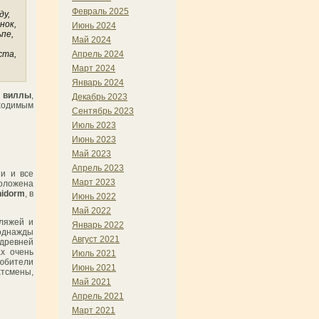
Февраль 2025
ду,
нок,
Июнь 2024
ьпе,
Май 2024
ста,
Апрель 2024
Март 2024
Январь 2024
е
виллы
,
Декабрь 2023
ходимым
Сентябрь 2023
Июль 2023
Июнь 2023
Май 2023
Апрель 2023
и и все
Март 2023
положена
idorm
, в
Июнь 2022
Май 2022
пляжей и
Январь 2022
 однажды
Август 2021
 древней
х очень
Июль 2021
любители
Июнь 2021
хтсмены,
Май 2021
Апрель 2021
Март 2021