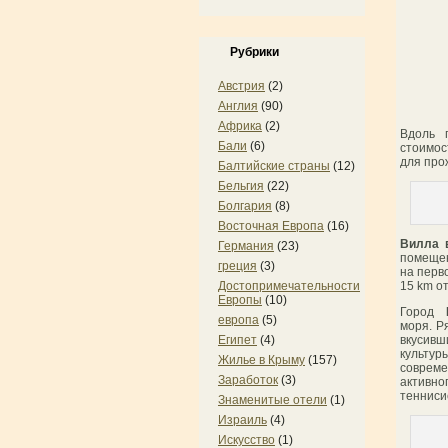
Рубрики
Австрия
(2)
Англия
(90)
Африка
(2)
Вдоль 
Бали
(6)
стоимос
для про
Балтийские страны
(12)
Бельгия
(22)
Болгария
(8)
Восточная Европа
(16)
Вилла 
Германия
(23)
помещен
греция
(3)
на перво
15 km от
Достопримечательности
Европы
(10)
Город
европа
(5)
моря. Р
вкусивш
Египет
(4)
культур
Жилье в Крыму
(157)
совреме
Заработок
(3)
активно
тенниси
Знаменитые отели
(1)
Израиль
(4)
Искусство
(1)