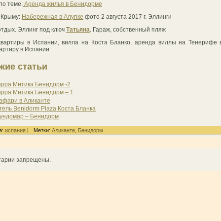
по теме:
Аренда жилья в Бенидорме
 Крыму:
Набережная в Алупке
фото 2 августа 2017 г. Эллинги
отдых. Эллинг под ключ
Татьяна
. Гараж, собственный пляж
квартиры в Испании, вилла на Коста Бланко, аренда виллы на Тенерифе 
вартиру в Испании
жие статьи
ерра Митика Бенидорм -2
ерра Митика Бенидорм – 1
афари в Аликанте
тель Benidorm Plaza Коста Бланка
ундомар – Бенидорм
а:
испания
|
Метки:
Аликанте
,
Бенидорм
тарии запрещены.