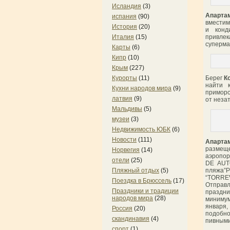
Исландия
(3)
Апарта
испания
(90)
вместим
История
(20)
и конд
привлек
Италия
(15)
суперма
Карты
(6)
Кипр
(10)
Крым
(227)
Берег
К
Курорты
(11)
найти 
Кухни народов мира
(9)
приморс
латвия
(9)
от неза
Мальдивы
(5)
музеи
(3)
Недвижимость ЮБК
(6)
Новости
(111)
Апарта
размеще
Норвегия
(14)
аэропор
отели
(25)
DE AUT
пляжа
Пляжный отдых
(5)
“TORREV
Поездка в Брюссель
(17)
Отправл
Праздники и традиции
праздни
народов мира
(28)
минимум
января,
Россия
(20)
подобно
скандинавия
(4)
пивными
спорт
(1)