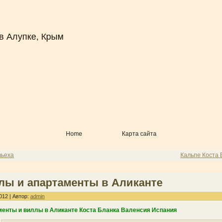
в Алупке, Крым
Home
Карта сайта
вьеха
Кальпе Коста 
лы и апартаменты в Аликанте
012 | Автор:
admin
енты и виллы в Аликанте Коста Бланка Валенсия Испания