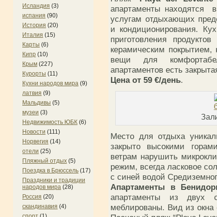
Исландия
(3)
апартаменты находятся в
испания
(90)
услугам отдыхающих пред
История
(20)
и кондиционирования. Ку
Италия
(15)
приготовления продуктов
Карты
(6)
керамическим покрытием, 
Кипр
(10)
вещи для комфортабе
Крым
(227)
апартаментов есть закрытая
Курорты
(11)
Цена от 59 €/день
.
Кухни народов мира
(9)
латвия
(9)
Мальдивы
(5)
музеи
(3)
Зал
Недвижимость ЮБК
(6)
Новости
(111)
Место для отдыха уникал
Норвегия
(14)
закрыто высокими горами
отели
(25)
ветрам нарушить микрокл
Пляжный отдых
(5)
режим, всегда ласковое со
Поездка в Брюссель
(17)
с синей водой Средиземног
Праздники и традиции
Апартаменты в Бенидор
народов мира
(28)
апартаменты из двух с
Россия
(20)
меблированы. Вид из окна 
скандинавия
(4)
спорт
(1)