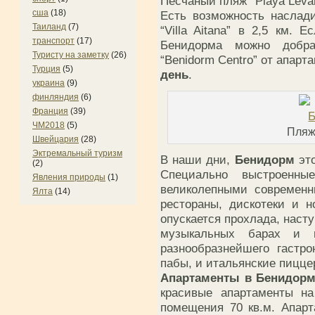
Песчаный пляж “Playa Levan
сша
(18)
Есть возможность наслад
Таиланд
(7)
“Villa Aitana” в 2,5 км.
транспорт
(17)
Бенидорма можно добра
Туристу на заметку
(26)
“Benidorm Centro” от апарт
Турция
(5)
день
.
украина
(9)
финляндия
(6)
Франция
(39)
ЧМ2018
(5)
Пляж
Швейцария
(28)
Эктремальный туризм
В наши дни,
Бенидорм
это
(2)
Специально выстроенны
Явления природы
(1)
великолепными современн
Ялта
(14)
рестораны, дискотеки и н
опускается прохлада, наст
музыкальных барах и 
разнообразнейшего гастро
пабы, и итальянские пицце
Апартаменты в Бенидор
красивые апартаменты на
помещения 70 кв.м. Апарт