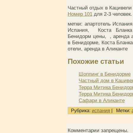
Частный отдых в Кацивели 
Номер 101
для 2-3 человек.
метки: апартотель Испани
Испания, Коста Бланка
Бенидорм цены,
, аренда 
в Бенидорме, Коста Бланка
отели, аренда в Аликанте
Похожие статьи
Шоппинг в Бенидорме
Частный дом в Кациве
Терра Митика Бенидор
Терра Митика Бенидор
Сафари в Аликанте
Рубрика:
испания
|
Метки:
Комментарии запрещены.