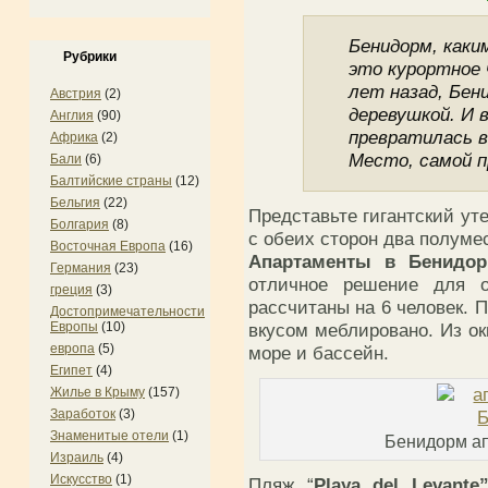
Бенидорм, как
Рубрики
это курортное 
лет назад, Бен
Австрия
(2)
деревушкой. И в
Англия
(90)
превратилась в
Африка
(2)
Место, самой п
Бали
(6)
Балтийские страны
(12)
Бельгия
(22)
Представьте гигантский у
Болгария
(8)
с обеих сторон два полуме
Восточная Европа
(16)
Апартаменты в Бенидор
Германия
(23)
отличное решение для о
греция
(3)
рассчитаны на 6 человек. 
Достопримечательности
вкусом меблировано. Из о
Европы
(10)
европа
(5)
море и бассейн.
Египет
(4)
Жилье в Крыму
(157)
Заработок
(3)
Знаменитые отели
(1)
Бенидорм а
Израиль
(4)
Искусство
(1)
Пляж “
Playa del Levante