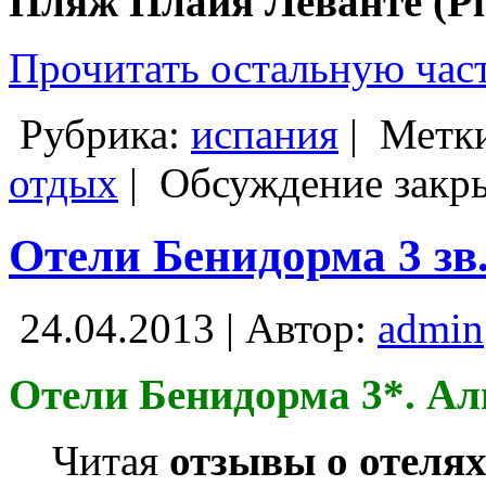
Пляж Плайя Леванте (Pla
Прочитать остальную част
Рубрика:
испания
|
Метк
отдых
|
Обсуждение закр
Отели Бенидорма 3 зв
24.04.2013 | Автор:
admin
Отели Бенидорма 3*. Ал
Читая
отзывы о отеля