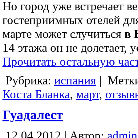
Но город уже встречает ве
гостеприимных отелей для
марте может случиться
в 
14 этажа он не долетает, 
Прочитать остальную част
Рубрика:
испания
|
Метк
Коста Бланка
,
март
,
отзыв
Гуадалест
12.04.2012 | Автор:
admin