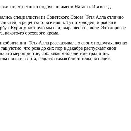
о жизни, что много подруг по имени Наташа. И я всегда
овались специалисты из Советского Союза. Тетя Алла отлично
остей, а рецепты то все наши. Тут и холодец, и рыбка в
арбуз. Курицу, которую мы ели, выращена на воле. Это дорогое
а, какого-то орехового крема.
кобритании. Тетя Алла рассказывала о своих подругах, женах
так уютно, что роза до сих пор в декабре распускает свои
 на это мероприятие, соблюдая многолетние традиции.
ом шика и азарта, ведь это самая блистательная неделя