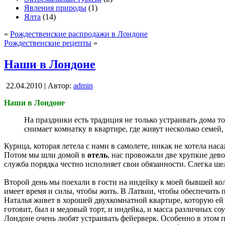
Явления природы
(1)
Ялта
(14)
«
Рождественские распродажи в Лондоне
Рождественские рецепты
»
Наши в Лондоне
22.04.2010 | Автор:
admin
Наши в Лондоне
На праздники есть традиция не только устраивать дома т
снимает комнатку в квартире, где живут несколько семе
Курица, которая летела с нами в самолете, никак не хотела нас
Потом мы шли домой в
отель
, нас провожали две хрупкие дево
служба порядка честно исполняет свои обязанности. Слегка ше
Второй день мы поехали в гости на индейку к моей бывшей колл
имеет время и силы, чтобы жить. В Латвии, чтобы обеспечить 
Наталья живет в хорошей двухкомнатной квартире, которую ей 
готовит, был и медовый торт, и индейка, и масса различных с
Лондоне очень любят устраивать фейерверк. Особенно в этом 