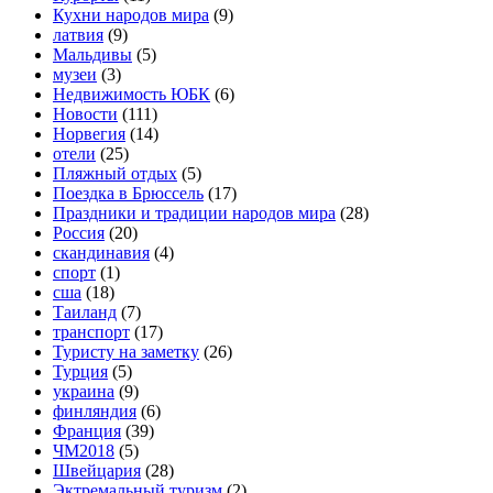
Кухни народов мира
(9)
латвия
(9)
Мальдивы
(5)
музеи
(3)
Недвижимость ЮБК
(6)
Новости
(111)
Норвегия
(14)
отели
(25)
Пляжный отдых
(5)
Поездка в Брюссель
(17)
Праздники и традиции народов мира
(28)
Россия
(20)
скандинавия
(4)
спорт
(1)
сша
(18)
Таиланд
(7)
транспорт
(17)
Туристу на заметку
(26)
Турция
(5)
украина
(9)
финляндия
(6)
Франция
(39)
ЧМ2018
(5)
Швейцария
(28)
Эктремальный туризм
(2)