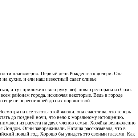
 гости планомерно. Первый день Рождества к дочери. Она
на кухне, и ели наш известный салат оливье.
иться, и тут приложил свою руку шеф повар ресторана из Сохо.
 всем районам города, исключая некоторые. Ведь в городе
о еще не перегнившей до сих пор листвой.
есмотря на все тяготы этой жизни, она счастлива, что теперь
отать до поздней ночи, что вело к моральному истощению.
нимален из расчета на двух членов семьи. Хозяйка великолепно
ся Лондон. Огни завораживали. Наташа рассказывала, что в
ийский новый год. Хорошо бы увидеть это своими глазами. Как