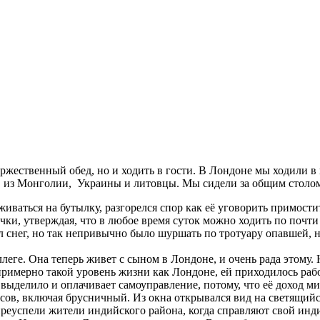
оржественный обед, но и ходить в гости. В Лондоне мы ходили в
й, из Монголии, Украины и литовцы. Мы сидели за общим столом 
аживаться на бутылку, разгорелся спор как её уговорить примост
чки, утверждая, что в любое время суток можно ходить по почти
л снег, но так непривычно было шуршать по тротуару опавшей, н
еге. Она теперь живет с сыном в Лондоне, и очень рада этому. Н
примерно такой уровень жизни как Лондоне, ей приходилось раб
выделило и оплачивает самоуправление, потому, что её доход ми
оусов, включая брусничный. Из окна открывался вид на светящий
преуспели жители индийского района, когда справляют свой инд