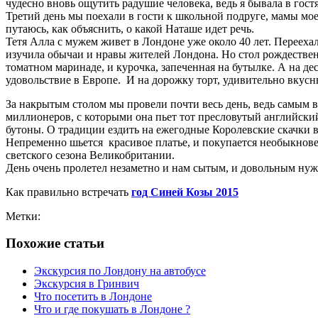
чудесно вновь ощутить радушие человека, ведь я бывала в гост
Третий день мы поехали в гости к школьной подруге, мамы мое
путаюсь, как объяснить, о какой Наташе идет речь.
Тетя Алла с мужем живет в Лондоне уже около 40 лет. Перееха
изучила обычаи и нравы жителей Лондона. Но стол рождественс
томатном маринаде, и курочка, запеченная на бутылке. А на де
удовольствие в Европе. И на дорожку торт, удивительно вкусный
За накрытым столом мы провели почти весь день, ведь самым 
миллионеров, с которыми она пьет тот пресловутый английский 
бутоны. О традиции ездить на ежегодные Королевские скачки в 
Непременно шьется красивое платье, и покупается необыкновенн
светского сезона Великобритании.
День очень пролетел незаметно и нам сытым, и довольным нужн
Как правильно встречать
год Синей Козы 2015
Метки:
Похожие статьи
Экскурсия по Лондону на автобусе
Экскурсия в Гринвич
Что посетить в Лондоне
Что и где покушать в Лондоне ?