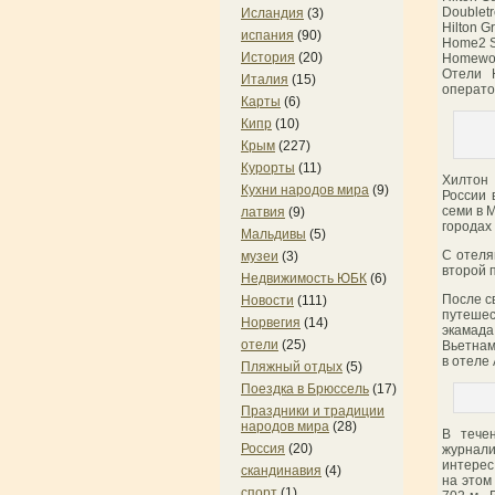
Doublet
Исландия
(3)
Hilton G
испания
(90)
Home2 Su
История
(20)
Homewoo
Отели 
Италия
(15)
операто
Карты
(6)
Кипр
(10)
Крым
(227)
Курорты
(11)
Хилтон 
Кухни народов мира
(9)
России 
семи в 
латвия
(9)
городах
Мальдивы
(5)
С отеля
музеи
(3)
второй 
Недвижимость ЮБК
(6)
После с
Новости
(111)
путеше
Норвегия
(14)
экамада
отели
(25)
Вьетнам
в отеле
Пляжный отдых
(5)
Поездка в Брюссель
(17)
Праздники и традиции
народов мира
(28)
В тече
Россия
(20)
журнали
интерес
скандинавия
(4)
на этом
спорт
(1)