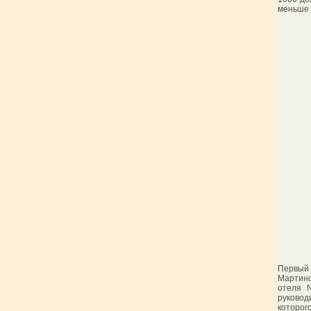
меньше 
Первый
Мартино
отеля N
руковод
которо