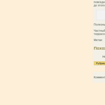
повседн
до этого
Полезны
Частны
террасо
Метки:
Похо
Н
Рубрик
Коммен