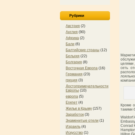
Рубрики
Австрия
(2)
Англия
(90)
Африка
(2)
Бали
(6)
Балтийские страны
(12)
Маркет
Бельгия
(22)
обслужи
Болгария
(8)
целями 
сеть от
Восточная Европа
(16)
располо
Германия
(23)
лояльно
греция
(3)
компани
Достопримечательности
Европы
(10)
европа
(5)
Египет
(4)
Кроме о
Жилье в Крыму
(157)
такими 
Заработок
(3)
Waldorf
Знаменитые отели
(1)
Embassy
Conrad H
Израиль
(4)
Hampto
Искусство
(1)
Hilton G