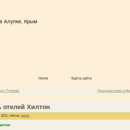
в Алупке, Крым
Home
Карта сайта
орт Пулково
Праздник пива в М
ь отелей Хилтон
.2011 | Автор:
admin
Хилтон