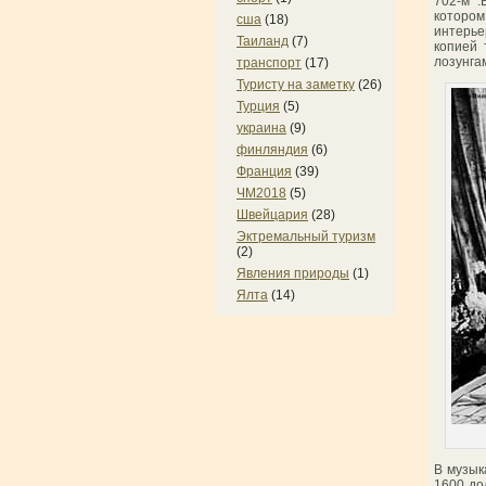
702-м .
которо
сша
(18)
интерье
Таиланд
(7)
копией 
лозунга
транспорт
(17)
Туристу на заметку
(26)
Турция
(5)
украина
(9)
финляндия
(6)
Франция
(39)
ЧМ2018
(5)
Швейцария
(28)
Эктремальный туризм
(2)
Явления природы
(1)
Ялта
(14)
В музык
1600 до