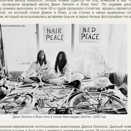
Впрочем выход нашелся, теперь номер сдается не под номером а как “
м проводили медовый месяц Джон Леннон и Йоко Оно”. По задумке диза
р номера выполнен в стиле 60-х годов прошлого столетия, кровать являетс
той, на которой спали Дожон и Йоко, а на стенах и окнах вывешены п
ми, который использовались во время бед-ин и черно белые фотографии тех 
Джон Леннон и Йоко Оно в отеле Амстердам Хилтон -1969 год
альном оформлении использованы композиции Джона Леннона. Данный ном
лларов в сутки и был снят с момента проведения акции “В постели против в