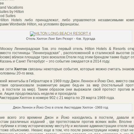
ree
rand Vacations
ites by Hilton
d Suites
Hilton Hotels либо принадлежат, либо управляются независимыми комп
рами Wordwide Hilton, на условиях франшизы.
Отель Хилтон Лонг Бич Резорт - 4зв. Хургада
Москоу Ленинградская 5зв. это первый отель Hilton Hotels & Resorts от
вместо гостиницы “Ленинградская” , расположенной в сталинской высотке (
Москве) вблизи площади трех вокзалов.Отели под этим брендом также будут о
 Казань и Санкт Петербург – это событие ожидается в 2014 году.
ми сети
Хилтон
связаны некоторые события, которые можно считать знако
половины 20-го века.
воей женитьбы в Гибралтаре в 1969 году Джон Леннон и Йоко Оно, вместо св
ствия организовали знаменитую акцию бед-ин за мир (постельный прот
, в постели за мир). Таким образом они выражали свой протест против 
е. Акция продолжалась неделю и проходила
 Амстердам Хилтон в номере 902 с 21 марта по 29 марта 1969 года.
Джон Леннон и Йоко Оно в отеле Амстердам Хилтон -1969 год
ние всего это времени Джон и Йоко находились в постели, давали и
стам различных изданий , где протестовали против всяких войн. Вполне
 публики к этому историческому месту.Ну и желание администрации отеля за
 тоже объяснимо. Нюанс еще в том, что после реконструкции номер стал не