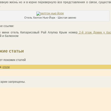
евную жизнь но и в корне перевернуло все представления о связи, сущест
.
Отель Хилтон Нью-Йорк - Шестая авеню
е ссылки:
й мини отель Кипарисовый Рай Алупка Крым номер
2-й этаж Домик у ба
й и балконом
жие статьи
ет похожих статей
а:
отели
тарии запрещены.