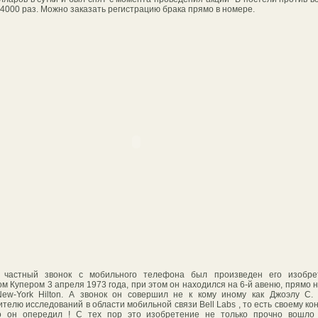
4000 раз. Можно заказать регистрацию брака прямо в номере.
 частный звонок с мобильного телефона был произведен его изобре
м Купером 3 апреля 1973 года, при этом он находился на 6-й авеню, прямо 
ew-York Hilton. А звонок он совершил не к кому иному как Джоэлу С.
ителю исследований в области мобильной связи Bell Labs , то есть своему кон
го он опередил ! С тех пор это изобретение не только прочно вошло