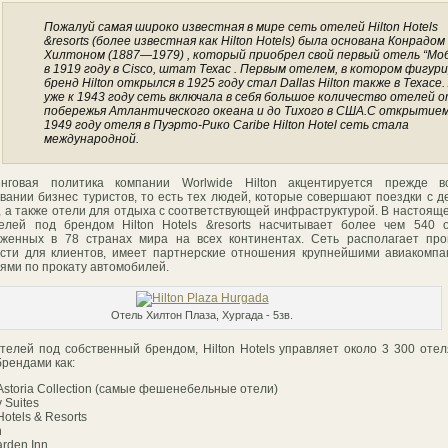
Пожалуй самая широко известная в мире сеть отелей Hilton Hotels
&resorts (более известная как Hilton Hotels) была основана Конрадом
Хилтоном (1887—1979) , который приобрел свой первый отель “Моб
в 1919 году в Cisco, штат Техас . Первым отелем, в котором фигур
бренд Hilton открылся в 1925 году стал Dallas Hilton также в Техасе.
уже к 1943 году сеть включала в себя большое количество отелей 
побережья Атлантического океана и до Тихого в США.С открытием
1949 году отеля в Пуэрто-Рико Caribe Hilton Hotel сеть стала
международной.
инговая политика компании Worlwide Hilton акцентируется прежде в
вании бизнес туристов, то есть тех людей, которые совершают поездки с 
, а также отели для отдыха с соответствующей инфраструктурой. В настоящ
елей под брендом Hilton Hotels &resorts насчитывает более чем 540 
женных в 78 странах мира на всех континентах. Сеть располагает про
сти для клиентов, имеет партнерские отношения крупнейшими авиакомп
ями по прокату автомобилей.
Отель Хилтон Плаза, Хургада - 5зв.
телей под собственный брендом, Hilton Hotels управляет около 3 300 оте
брендами как:
 Astoria Collection (самые фешенебельные отели)
 Suites
otels & Resorts
n
arden Inn