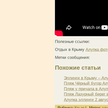
Полезные ссылки:
Отдых в Крыму
Алупка фот
Метки сообщения:
Похожие статьи
Эллинги в Крыму – Алу
Пляж Чёрный бугор Ал
Пляж у причала в Алуп
Пляж Лазурный берег в
Алупка эллинги 2 авгу
Рубрика:
Крым
|
Метки:
алу