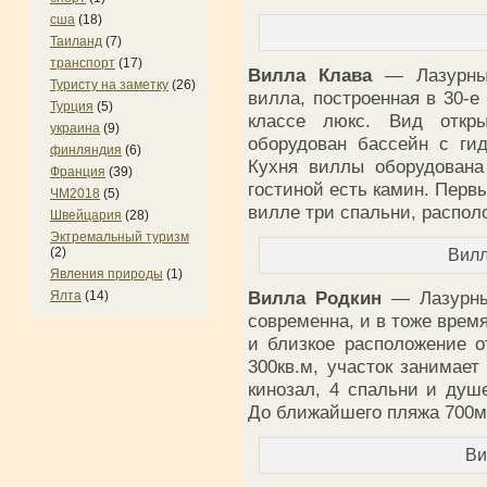
сша
(18)
Таиланд
(7)
транспорт
(17)
Вилла Клава
— Лазурны
Туристу на заметку
(26)
вилла, построенная в 30-е
Турция
(5)
классе люкс. Вид откр
украина
(9)
оборудован бассейн с ги
финляндия
(6)
Кухня виллы оборудована
Франция
(39)
гостиной есть камин. Перв
ЧМ2018
(5)
вилле три спальни, распол
Швейцария
(28)
Эктремальный туризм
(2)
Вилл
Явления природы
(1)
Вилла Родкин
— Лазурн
Ялта
(14)
современна, и в тоже врем
и близкое расположение 
300кв.м, участок занимает
кинозал, 4 спальни и душ
До ближайшего пляжа 700м
Ви