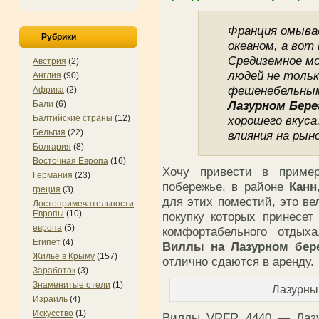
Франция омыва
Рубрики
океаном, а вот
Средиземное м
Австрия
(2)
людей не тольк
Англия
(90)
фешенебельны
Африка
(2)
Лазурном Бере
Бали
(6)
Балтийские страны
(12)
хорошего вкуса
Бельгия
(22)
влияния на рыно
Болгария
(8)
Восточная Европа
(16)
Хочу привести в пример
Германия
(23)
побережье, в районе
Канн
греция
(3)
для этих поместий, это ве
Достопримечательности
Европы
(10)
покупку которых принесет
европа
(5)
комфортабельного отдых
Египет
(4)
Виллы на Лазурном бер
Жилье в Крыму
(157)
отлично сдаются в аренду.
Заработок
(3)
Знаменитые отели
(1)
Лазурны
Израиль
(4)
Искусство
(1)
Виллы VRFR 4440 — Лаз