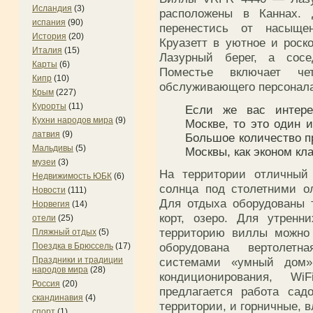
Исландия
(3)
расположены в Каннах. 
испания
(90)
перенестись от насыще
История
(20)
Круазетт в уютное и рос
Италия
(15)
Лазурный берег, а сос
Карты
(6)
Поместье включает ч
Кипр
(10)
обслуживающего персонала
Крым
(227)
Курорты
(11)
Если же вас интере
Кухни народов мира
(9)
Москве, то это один 
латвия
(9)
Большое количество п
Мальдивы
(5)
Москвы, как эконом кла
музеи
(3)
На территории отличный 
Недвижимость ЮБК
(6)
солнца под столетними о
Новости
(111)
Для отдыха оборудованы 
Норвегия
(14)
корт, озеро. Для утренн
отели
(25)
территорию виллы можно 
Пляжный отдых
(5)
оборудована вертолет
Поездка в Брюссель
(17)
Праздники и традиции
системами «умный дом»
народов мира
(28)
кондиционирования, Wi
Россия
(20)
предлагается работа сад
скандинавия
(4)
территории, и горничные, 
спорт
(1)