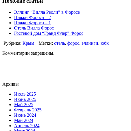
Похожие статьи
Эллинг “Вилла Реоли” в Форосе
Пляжи Фороса – 2
Пляжи Фороса – 1
Отель Вилла Форос
Гостевой дом “Гранд Флер” Форос
Рубрика:
Крым
|
Метки:
отель
,
форос
,
эллинги
,
юбк
Комментарии запрещены.
Архивы
Июль 2025
Июнь 2025
Май 2025
Февраль 2025
Июнь 2024
Май 2024
Апрель 2024
Март 2024