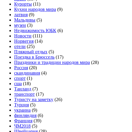
Курорты
(11)
Кухни народов мира
(9)
латвия
(9)
Мальдивы
(5)
музеи
(3)
Недвижимость ЮБК
(6)
Новости
(111)
Норвегия
(14)
отели
(25)
Пляжный отдых
(5)
Поездка в Брюссель
(17)
Праздники и традиции народов мира
(28)
Россия
(20)
скандинавия
(4)
спорт
(1)
сша
(18)
Таиланд
(7)
транспорт
(17)
Туристу на заметку
(26)
Турция
(5)
украина
(9)
финляндия
(6)
Франция
(39)
ЧМ2018
(5)
Швейцария
(28)