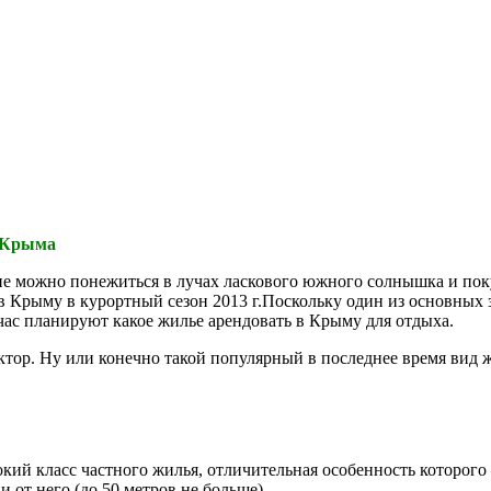
у Крыма
не можно понежиться в лучах ласкового южного солнышка и поку
в Крыму в курортный сезон 2013 г.Поскольку один из основных з
ас планируют какое жилье арендовать в Крыму для отдыха.
ктор. Ну или конечно такой популярный в последнее время вид 
кий класс частного жилья, отличительная особенность которого
 от него (до 50 метров не больше) .