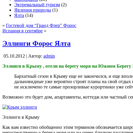
Эктремальный туризм
(2)
Явления природы
(1)
Ялта
(14)
«
Гостевой дом “Гранд Флер” Форос
Испания в сентябре
»
Эллинги Форос Ялта
05.10.2012 | Автор:
admin
Эллинги в Крыму , отели на берегу моря на Южном Берег
Бархатный сезон в Крыму еще не закончился, и еще впол
дальновидные уже вероятно строят планы на свой отдых 
не исключено те самые прозорливые курортники уже сейч
Возможно это будет дом, апартаменты, коттедж или частный се
Эллинги в Крыму
Как вам известно обобщенно этим термином обозначается широ
непосредственно у берега моря или на очень близком расстоянии