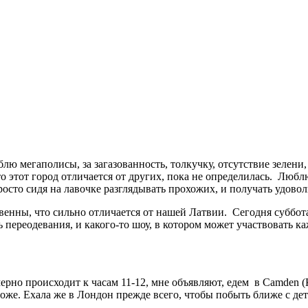
блю мегаполисы, за загазованность, толкучку, отсутствие зелени
то этот город отличается от других, пока не определилась. Люблю
осто сидя на лавочке разглядывать прохожих, и получать удовол
твенны, что сильно отличается от нашей Латвии. Сегодня суббот
ь переодевания, и какого-то шоу, в котором может участвовать к
мерно происходит к часам 11-12, мне объявляют, едем в Camden 
тоже. Ехала же в Лондон прежде всего, чтобы побыть ближе с де