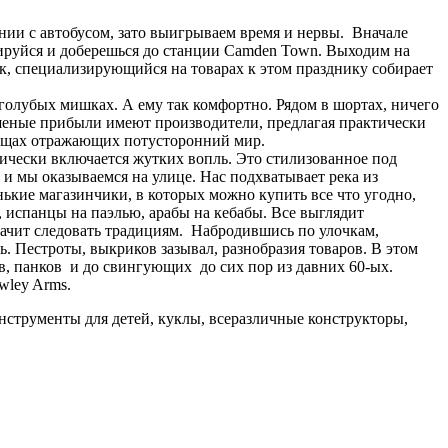
ении с автобусом, зато выигрываем время и нервы. Вначале
нтируйся и доберешься до станции Camden Town. Выходим на
ик, специализирующийся на товарах к этом празднику собирает
 голубых мишках. А ему так комфортно. Рядом в шортах, ничего
Бешеные прибыли имеют производители, предлагая практически
 вещах отражающих потусторонний мир.
дически включается жутких вопль. Это стилизованное под
, и мы оказываемся на улице. Нас подхватывает река из
енькие магазинчики, в которых можно купить все что угодно,
, испанцы на паэлью, арабы на кебабы. Все выглядит
 значит следовать традициям. Набродившись по улочкам,
. Пестроты, выкриков зазывал, разнобразия товаров. В этом
тов, панков и до свингующих до сих пор из давних 60-ых.
wley Arms.
инструменты для детей, куклы, всеразличные конструкторы,