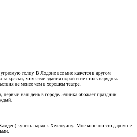
, угрюмую толпу. В Лодоне все мне кажется в другом
 за краски, хотя сами здания порой и не столь нарядны.
ьствия не менее чем в хорошем театре.
а, первый наш день в городе. Элинка обожает праздник
аждый.
(Камден) купить наряд к Хеллоуину. Мне конечно это даром не
тьми.