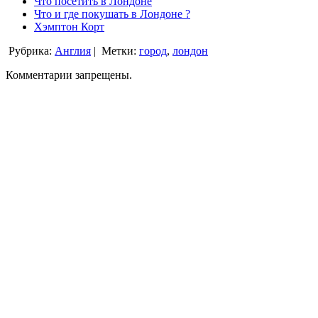
Что посетить в Лондоне
Что и где покушать в Лондоне ?
Хэмптон Корт
Рубрика:
Англия
|
Метки:
город
,
лондон
Комментарии запрещены.