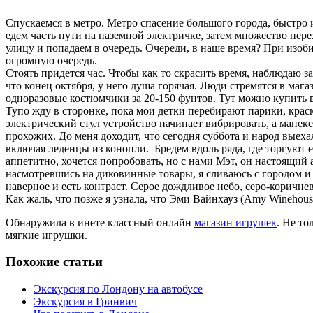
Спускаемся в метро. Метро спасение большого города, быстро 
едем часть пути на наземной электричке, затем множество пере
улицу и попадаем в очередь. Очереди, в наше время? При изо
огромную очередь.
Стоять придется час. Чтобы как то скрасить время, наблюдаю з
что конец октября, у него душа горячая. Люди стремятся в ма
одноразовые костюмчики за 20-150 фунтов. Тут можно купить 
Тупо жду в сторонке, пока мои детки перебирают парики, крас
электрический стул устройство начинает вибрировать, а манеке
прохожих. До меня доходит, что сегодня суббота и народ выеха
включая леденцы из конопли. Бредем вдоль ряда, где торгуют 
аппетитно, хочется попробовать, но с нами Мэт, он настоящий 
насмотревшись на диковинные товары, я сливаюсь с городом и 
наверное и есть контраст. Серое дождливое небо, серо-коричне
Как жаль, что позже я узнала, что Эми Вайнхауз (Amy Winehous
Обнаружила в инете классный онлайн
магазин игрушек
. Не то
мягкие игрушки.
Похожие статьи
Экскурсия по Лондону на автобусе
Экскурсия в Гринвич