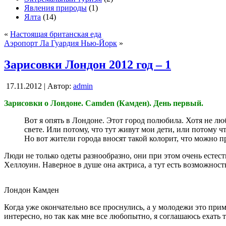
Явления природы
(1)
Ялта
(14)
«
Настоящая британская еда
Аэропорт Ла Гуардия Нью-Йорк
»
Зарисовки Лондон 2012 год – 1
17.11.2012 | Автор:
admin
Зарисовки о Лондоне. Camden (Камден). День первый.
Вот я опять в Лондоне. Этот город полюбила. Хотя не лю
свете. Или потому, что тут живут мои дети, или потому ч
Но вот жители города вносят такой колорит, что можно пр
Люди не только одеты разнообразно, они при этом очень естес
Хеллоуин. Наверное в душе она актриса, а тут есть возможност
Лондон Камден
Когда уже окончательно все проснулись, а у молодежи это при
интересно, но так как мне все любопытно, я соглашаюсь ехать 