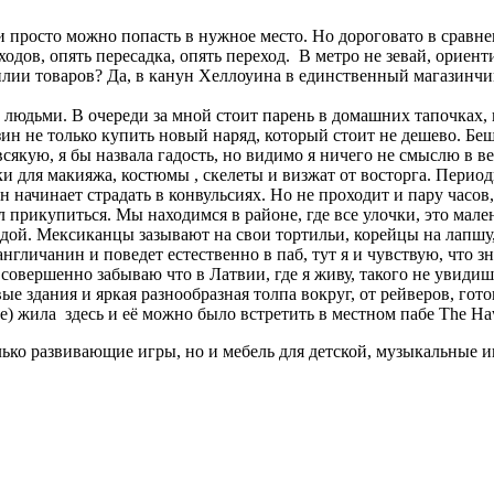
и просто можно попасть в нужное место. Но дороговато в сравн
ходов, опять пересадка, опять переход. В метро не зевай, орие
билии товаров? Да, в канун Хеллоуина в единственный магазинч
а людьми. В очереди за мной стоит парень в домашних тапочках,
газин не только купить новый наряд, который стоит не дешево. 
всякую, я бы назвала гадость, но видимо я ничего не смыслю в
ки для макияжа, костюмы , скелеты и визжат от восторга. Перио
н начинает страдать в конвульсиях. Но не проходит и пару часов
л прикупиться. Мы находимся в районе, где все улочки, это мал
едой. Мексиканцы зазывают на свои тортильи, корейцы на лапшу
англичанин и поведет естественно в паб, тут я и чувствую, что
совершенно забываю что в Латвии, где я живу, такого не увидишь
вые здания и яркая разнообразная толпа вокруг, от рейверов, го
e) жила здесь и её можно было встретить в местном пабе The Ha
лько развивающие игры, но и мебель для детской, музыкальные 