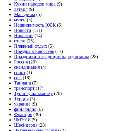
Кухни народов мира
(9)
латвия
(9)
Мальдивы
(5)
музеи
(3)
Недвижимость ЮБК
(6)
Новости
(111)
Норвегия
(14)
отели
(25)
Пляжный отдых
(5)
Поездка в Брюссель
(17)
Праздники и традиции народов мира
(28)
Россия
(20)
скандинавия
(4)
спорт
(1)
сша
(18)
Таиланд
(7)
транспорт
(17)
Туристу на заметку
(26)
Турция
(5)
украина
(9)
финляндия
(6)
Франция
(39)
ЧМ2018
(5)
Швейцария
(28)
Эктремальный туризм
(2)