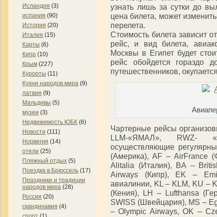
узнать лишь за сутки до вы
Исландия
(3)
цена билета, может изменит
испания
(90)
перелета.
История
(20)
Стоимость билета зависит от
Италия
(15)
рейс, и вид билета, авиак
Карты
(6)
Москвы в Египет будет сто
Кипр
(10)
рейс обойдется гораздо д
Крым
(227)
путешественников, окупаетс
Курорты
(11)
Кухни народов мира
(9)
латвия
(9)
Мальдивы
(5)
Авиапе
музеи
(3)
Недвижимость ЮБК
(6)
Чартерные рейсы организ
Новости
(111)
LLM-«ЯМАЛ», RWZ- «А
Норвегия
(14)
осуществляющие регулярные
отели
(25)
(Америка), AF – AirFrance (
Пляжный отдых
(5)
Alitalia (Италия), BA – Brit
Поездка в Брюссель
(17)
Airways (Кипр), EK – Emi
Праздники и традиции
авиалинии, KL – KLM, KU – K
народов мира
(28)
(Кения), LH – Lufthansa (Г
Россия
(20)
SWISS (Швейцария), MS – Egyp
скандинавия
(4)
– Olympic Airways, OK – Czec
спорт
(1)