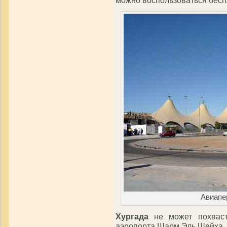
Авиапе
Хургада
не может похваст
аэропорта Шарм Эль Шейха, о