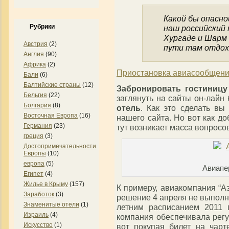
Какой бы опасно
Рубрики
наш российский 
Хургаде и Шарм
Австрия
(2)
пути там отдох
Англия
(90)
Африка
(2)
Приостановка авиасообщен
Бали
(6)
Балтийские страны
(12)
Забронировать гостиницу
Бельгия
(22)
заглянуть на сайты он-лайн
Болгария
(8)
отель
. Как это сделать вы
Восточная Европа
(16)
нашего сайта. Но вот как д
Германия
(23)
тут возникает масса вопросо
греция
(3)
Достопримечательности
Европы
(10)
европа
(5)
Авиапе
Египет
(4)
Жилье в Крыму
(157)
К примеру, авиакомпания “А
Заработок
(3)
решение 4 апреля не выполн
Знаменитые отели
(1)
летним расписанием 2011
Израиль
(4)
компания обеспечивала регу
Искусство
(1)
вот покупая билет на чар