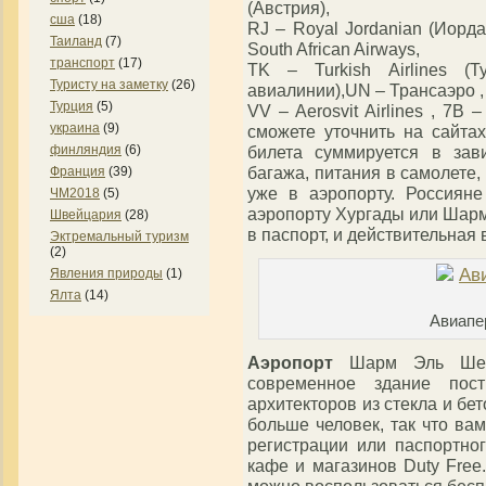
(Австрия),
сша
(18)
RJ – Royal Jordanian (Иорд
Таиланд
(7)
South African Airways,
транспорт
(17)
TK – Turkish Airlines (Т
Туристу на заметку
(26)
авиалинии),UN – Трансаэро ,
Турция
(5)
VV – Aerosvit Airlines , 7B 
украина
(9)
сможете уточнить на сайта
билета суммируется в зав
финляндия
(6)
багажа, питания в самолете,
Франция
(39)
уже в аэропорту. Россиян
ЧМ2018
(5)
аэропорту Хургады или Шарм
Швейцария
(28)
в паспорт, и действительная
Эктремальный туризм
(2)
Явления природы
(1)
Ялта
(14)
Авиапе
Аэропорт
Шарм Эль Шейх
современное здание пос
архитекторов из стекла и бе
больше человек, так что вам
регистрации или паспортно
кафе и магазинов Duty Free
можно воспользоваться бесп