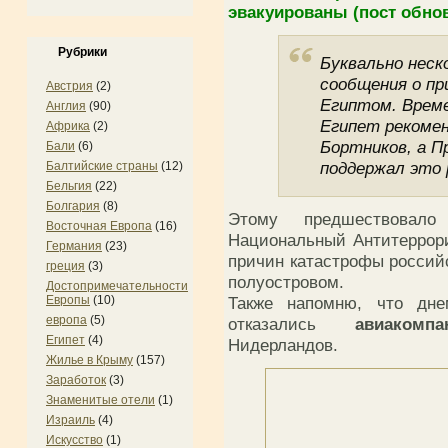
эвакуированы (пост обно
Рубрики
Буквально неск
сообщения о пр
Австрия
(2)
Египтом. Врем
Англия
(90)
Египет рекоме
Африка
(2)
Бортников, а П
Бали
(6)
поддержал это 
Балтийские страны
(12)
Бельгия
(22)
Болгария
(8)
Этому предшествовал
Восточная Европа
(16)
Национальный Антитеррор
Германия
(23)
причин катастрофы россий
греция
(3)
полуостровом.
Достопримечательности
Также напомню, что дн
Европы
(10)
европа
(5)
отказались
авиакомп
Египет
(4)
Нидерландов.
Жилье в Крыму
(157)
Заработок
(3)
Знаменитые отели
(1)
Израиль
(4)
Искусство
(1)