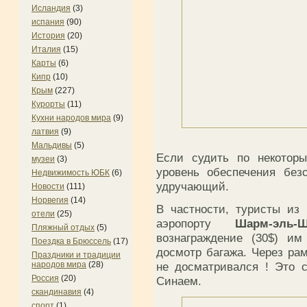
Исландия
(3)
испания
(90)
История
(20)
Италия
(15)
Карты
(6)
Кипр
(10)
Крым
(227)
Курорты
(11)
Кухни народов мира
(9)
латвия
(9)
Мальдивы
(5)
Если судить по некотор
музеи
(3)
уровень обеспечения без
Недвижимость ЮБК
(6)
удручающий.
Новости
(111)
Норвегия
(14)
В частности, туристы из
отели
(25)
аэропорту
Шарм-эль-Ш
Пляжный отдых
(5)
вознаграждение (30$) и
Поездка в Брюссель
(17)
досмотр багажа. Через рам
Праздники и традиции
не досматривался ! Это
народов мира
(28)
Россия
(20)
Синаем.
скандинавия
(4)
спорт
(1)