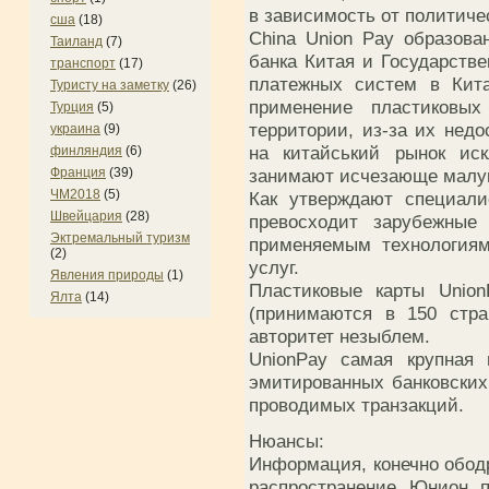
в зависимость от политиче
сша
(18)
China Union Pay образова
Таиланд
(7)
банка Китая и Государстве
транспорт
(17)
платежных систем в Кита
Туристу на заметку
(26)
применение пластиковы
Турция
(5)
территории, из-за их нед
украина
(9)
на китайський рынок ис
финляндия
(6)
Франция
(39)
занимают исчезающе малую
ЧМ2018
(5)
Как утверждают специал
Швейцария
(28)
превосходит зарубежные 
Эктремальный туризм
применяемым технологиям
(2)
услуг.
Явления природы
(1)
Пластиковые карты Union
Ялта
(14)
(принимаются в 150 стра
авторитет незыблем.
UnionPay самая крупная
эмитированных банковских 
проводимых транзакций.
Нюансы:
Информация, конечно обод
распространение Юнион п