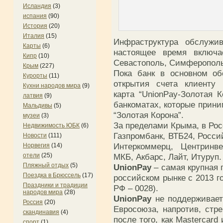
Исландия
(3)
испания
(90)
История
(20)
Италия
(15)
Инфраструктура обслужи
Карты
(6)
настоящее время включа
Кипр
(10)
Севастополь, Симферополь,
Крым
(227)
Пока банк в основном об
Курорты
(11)
открытия счета клиенту 
Кухни народов мира
(9)
карта “UnionPay-Золотая 
латвия
(9)
банкоматах, которые прини
Мальдивы
(5)
“Золотая Корона”.
музеи
(3)
За пределами Крыма, в Рос
Недвижимость ЮБК
(6)
Газпромбанк, ВТБ24, Росси
Новости
(111)
Интеркоммерц, Центринве
Норвегия
(14)
отели
(25)
МКБ, Акбарс, Лайт, Итуруп.
Пляжный отдых
(5)
UnionPay
– самая крупная 
Поездка в Брюссель
(17)
российском рынке с 2013 г
Праздники и традиции
РФ – 0028).
народов мира
(28)
UnionPay
не поддерживает
Россия
(20)
Евросоюза, напротив, стр
скандинавия
(4)
после того, как Mastercar
спорт
(1)