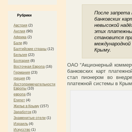
После запрета
Рубрики
банковских карт
невысокой надё
Австрия
(2)
этих платежны
Англия
(90)
становится пр
Африка
(2)
международной
Бали
(6)
Балтийские страны
(12)
Крыму.
Бельгия
(22)
Болгария
(8)
ОАО “Акционерный коммерч
Восточная Европа
(16)
банковских карт платежн
Германия
(23)
стал пионером во внедр
греция
(3)
платежной системы в Крым
Достопримечательности
Европы
(10)
европа
(5)
Египет
(4)
Жилье в Крыму
(157)
Заработок
(3)
Знаменитые отели
(1)
Израиль
(4)
Искусство
(1)