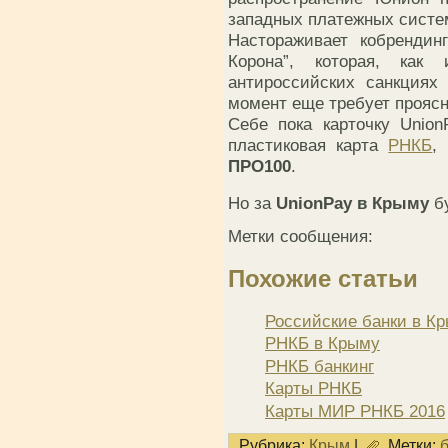
западных платежных систе
Настораживает кобрендин
Корона”, которая, как 
антироссийских санкциях
момент еще требует проясн
Себе пока карточку Union
пластиковая карта
РНКБ
,
ПРО100
.
Но за
UnionPay в Крыму
б
Метки сообщения:
Похожие статьи
Российские банки в Кр
РНКБ в Крыму
РНКБ банкинг
Карты РНКБ
Карты МИР РНКБ 2016
Рубрика:
Крым
|
Метки: