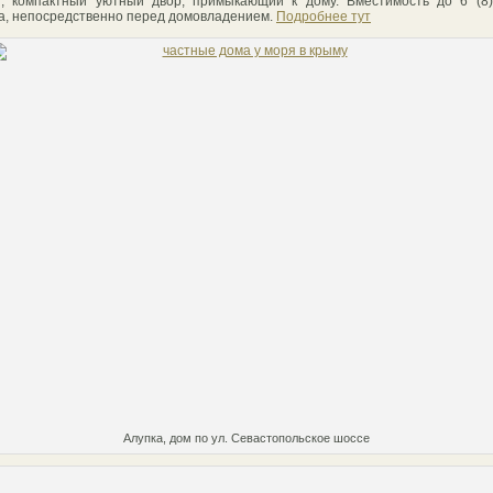
, компактный уютный двор, примыкающий к дому. Вместимость до 6 (8)
а, непосредственно перед домовладением.
Подробнее тут
Алупка, дом по ул. Севастопольское шоссе