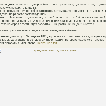
авило,
дом
располагает двором (частной территорией), где можно отдохнуть 
воздухе, пожарить шашлык
о не возникает трудностей
с парковкой автомобиля
. Его можно ставить во дв
дственно рядом с домовладением.
мость. Большинство домов могут спокойно вместить до 5-6 человек и имеют 3, 
. То есть могут вместить 2, а то 3 семьи, или большую компанию. Подавляюще
ство номеров в гостиницах рассчитаны на размещение до 2-3 гостей.
 сайте представлены следующие частные дома в Алупке:
янный дом по ул. Западная 18Е
. Двухэтажный трехкомнатный дом в р-не ч
о Мыса. Дом располагает двором (небольшим). Во дворе барбекю с навесом
рипарковать внутри двора.
Подробнее тут