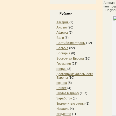
Аренда 
чем пр
- По ур
Рубрики
Австрия
(2)
Англия
(90)
Африка
(2)
Бали
(6)
Балтийские страны
(12)
Бельгия
(22)
Болгария
(8)
Восточная Европа
(16)
Германия
(23)
греция
(3)
Достопримечательности
Европы
(10)
европа
(5)
Египет
(4)
Жилье в Крыму
(157)
Заработок
(3)
Знаменитые отели
(1)
Израиль
(4)
Искусство
(1)