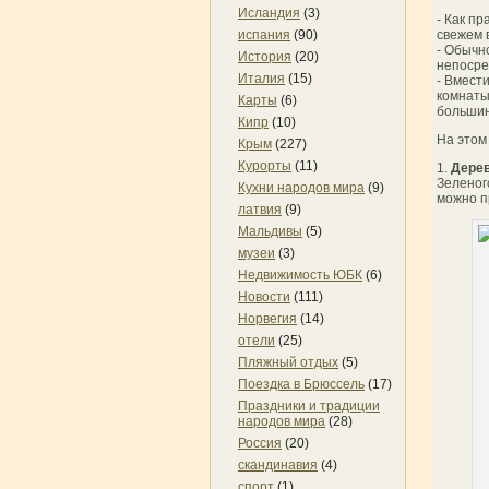
Исландия
(3)
- Как пр
свежем 
испания
(90)
- Обычн
История
(20)
непосре
Италия
(15)
- Вмести
комнаты
Карты
(6)
большин
Кипр
(10)
На этом
Крым
(227)
Курорты
(11)
1.
Дерев
Зеленог
Кухни народов мира
(9)
можно п
латвия
(9)
Мальдивы
(5)
музеи
(3)
Недвижимость ЮБК
(6)
Новости
(111)
Норвегия
(14)
отели
(25)
Пляжный отдых
(5)
Поездка в Брюссель
(17)
Праздники и традиции
народов мира
(28)
Россия
(20)
скандинавия
(4)
спорт
(1)