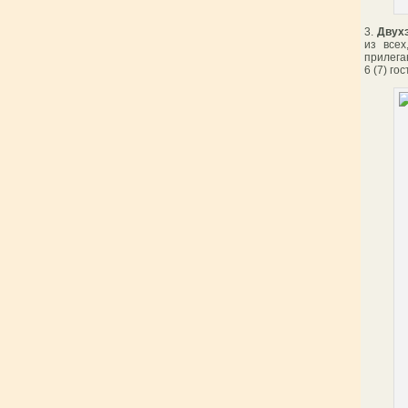
3.
Двухэ
из всех
прилега
6 (7) го