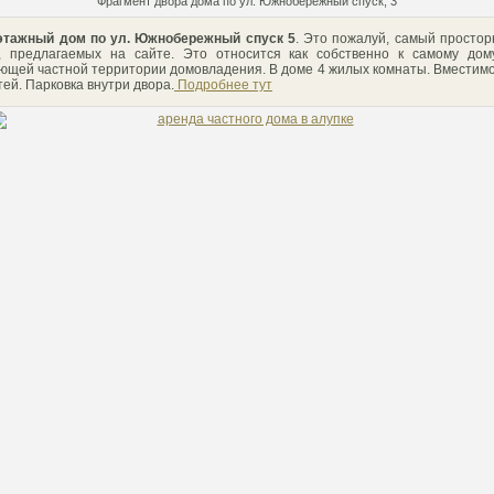
Фрагмент двора дома по ул. Южнобережный спуск, 3
тажный дом по ул. Южнобережный спуск 5
. Это пожалуй, самый просто
, предлагаемых на сайте. Это относится как собственно к самому дом
ющей частной территории домовладения. В доме 4 жилых комнаты. Вместимо
стей. Парковка внутри двора.
Подробнее тут