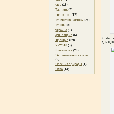
сша
(18)
Таиланд
(7)
транспорт
(17)
Туристу на заметку
(26)
Турция
(5)
украина
(9)
финляндия
(6)
2.
Част
Франция
(39)
дом с д
ЧМ2018
(5)
Швейцария
(28)
Эктремальный туризм
(2)
Явления природы
(1)
Ялта
(14)