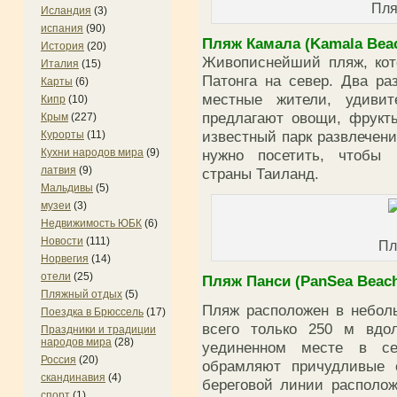
Пля
Исландия
(3)
испания
(90)
Пляж Камала (Kamala Bea
История
(20)
Живописнейший пляж, кот
Италия
(15)
Патонга на север. Два ра
Карты
(6)
местные жители, удиви
Кипр
(10)
предлагают овощи, фрукты
Крым
(227)
известный парк развлечени
Курорты
(11)
нужно посетить, чтобы 
Кухни народов мира
(9)
латвия
(9)
страны Таиланд.
Мальдивы
(5)
музеи
(3)
Недвижимость ЮБК
(6)
Новости
(111)
Пл
Норвегия
(14)
отели
(25)
Пляж Панси (PanSea Beac
Пляжный отдых
(5)
Пляж расположен в неболь
Поездка в Брюссель
(17)
всего только 250 м вдо
Праздники и традиции
народов мира
(28)
уединенном месте в се
Россия
(20)
обрамляют причудливые с
скандинавия
(4)
береговой линии располо
спорт
(1)