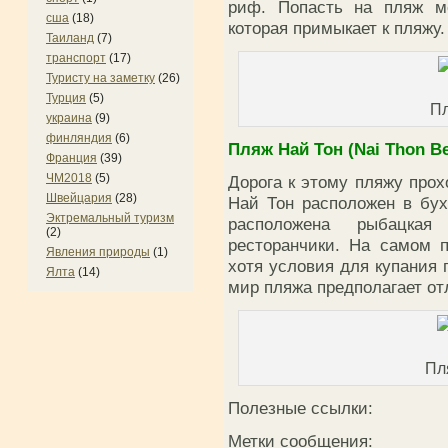
риф. Попасть на пляж мо
сша
(18)
которая примыкает к пляжу.
Таиланд
(7)
транспорт
(17)
Туристу на заметку
(26)
Турция
(5)
П
украина
(9)
финляндия
(6)
Пляж Най Тон (Nai Thon B
Франция
(39)
ЧМ2018
(5)
Дорога к этому пляжу прох
Швейцария
(28)
Най Тон расположен в бух
Эктремальный туризм
расположена рыбацка
(2)
ресторанчики. На самом 
Явления природы
(1)
хотя условия для купания
Ялта
(14)
мир пляжа предполагает от
Пл
Полезные ссылки:
Метки сообщения: