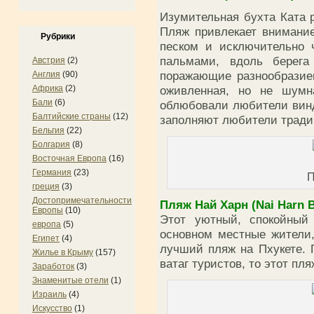
Изумительная бухта Ката р
Пляж привлекает внимани
Рубрики
песком и исключительно 
пальмами, вдоль берега 
Австрия
(2)
поражающие разнообразие
Англия
(90)
оживленная, но не шумн
Африка
(2)
Бали
(6)
облюбовали любители винд
Балтийские страны
(12)
заполняют любители тради
Бельгия
(22)
Болгария
(8)
Восточная Европа
(16)
Германия
(23)
П
греция
(3)
Достопримечательности
Пляж Най Харн (Nai Harn 
Европы
(10)
Этот уютный, спокойный
европа
(5)
основном местные жители,
Египет
(4)
лучший пляж на Пхукете.
Жилье в Крыму
(157)
ватаг туристов, то этот пля
Заработок
(3)
Знаменитые отели
(1)
Израиль
(4)
Искусство
(1)