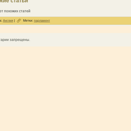
жие статьи
ет похожих статей
а:
Англия
|
Метки:
парламент
тарии запрещены.