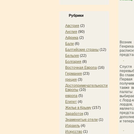
Рубрики
Австрия
(2)
Англия
(90)
Африка
(2)
Возник 
Бали
(6)
Генриха
Балтийские страны
(12)
распис
предста
Бельгия
(22)
Болгария
(8)
Спустя
Восточная Европа
(16)
перевыб
Германия
(23)
Во глав
Первая
греция
(3)
получив
Достопримечательности
также в
Европы
(10)
палаты 
европа
(5)
выбирае
с Лорд-
Египет
(4)
лордов,
Жилье в Крыму
(157)
являет
предста
Заработок
(3)
дополне
Знаменитые отели
(1)
и тепер
Израиль
(4)
Искусство
(1)