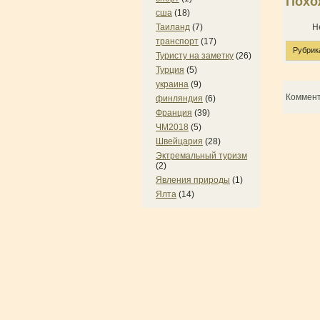
Похо
сша
(18)
Н
Таиланд
(7)
транспорт
(17)
Рубрик
Туристу на заметку
(26)
Турция
(5)
украина
(9)
Коммен
финляндия
(6)
Франция
(39)
ЧМ2018
(5)
Швейцария
(28)
Эктремальный туризм
(2)
Явления природы
(1)
Ялта
(14)