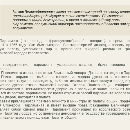
Не зря Великобританию часто называют империей по своему велич
превзошедшую предыдущие великие сверхдержавы. Её считают
родоначальницей демократии, и орган выполняющий эту роль –
Парламент, послуживший образцом законодательной власти для д
государств.
Парламент ( в переводе с французского”parler” – говорить) во время п
 III в 1265 году. Уже был выстроен Вестминстерский дворец, и король, п
ную палату, устраивает пир и приглашает рыцарей различных гр
вителей городов королевства.
 тридцатилетие, парламент усовершенствовался, была введена 
оров.
е Парламента изначально стоит Британский монарх. Две палаты входят в Па
 Палата лордов не выборная состоит из лордов духовных и светских 
ших этот титул по наследству, либо за исключительные заслуги перед ст
ысшее духовенство англиканской церкви. Вторая, Палата общин, избирае
собираются в Вестминстерском дворце но в различных залах. Кабинет м
тся из состава парламента.
Во время открытия сессий парламента Королева
канцлером, находится в палате
 затем приглашаются премьер министр и министры из палаты общин. Лорд-
ся Спикером Парламента, и имеет высшие права гражданина Великобрит
вляет собой символ власти. Парламент произошел из королевского сов
н Палатой Лордов, но со временем демократия в государстве усовершенств
ь главная власть принадлежит Палате общин.