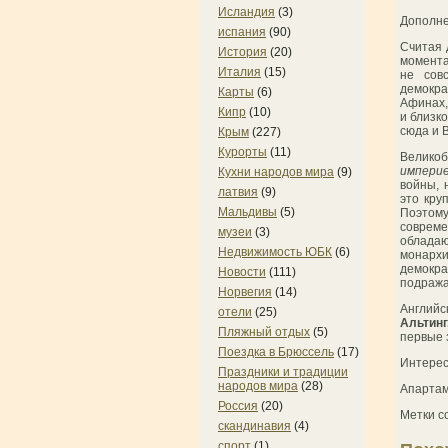
Исландия
(3)
Дополне
испания
(90)
Считая 
История
(20)
момента
Италия
(15)
не сов
демокра
Карты
(6)
Афинах,
Кипр
(10)
и близк
сюда и 
Крым
(227)
Курорты
(11)
Великоб
импери
Кухни народов мира
(9)
войны, 
латвия
(9)
это кру
Мальдивы
(5)
Поэтом
совреме
музеи
(3)
облада
Недвижимость ЮБК
(6)
монарх
демокра
Новости
(111)
подража
Норвегия
(14)
Английс
отели
(25)
Альтин
Пляжный отдых
(5)
первые 
Поездка в Брюссель
(17)
Интерес
Праздники и традиции
народов мира
(28)
Апартам
Россия
(20)
Метки с
скандинавия
(4)
спорт
(1)