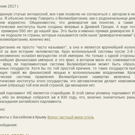
ние 2017 г.
данную статью интересной, все-таки позволю не согласиться с автором в н
х. Я объясню почему. Говорить о Великобритании, как о родоначальнице де
сем корректно. Общеизвестно, что демократия как понятие, а также
тические институты были созданы впервые в Древней Греции. А еще то
 примерно 500 лет до нашей эры. Это была и именно прямая демократия. К
о не подошли те страны, которые называются себя ныне “демократическими” 
Великобританию, конечно же).
ританию не просто “часто называют”, а она и является крупнейшей
колон
ей
за всю историю человечества. Крах колониальной системы после 2-й 
несомненно ослабил могущество этой империи. Но только с одной стороны
пнейшая
финансовая империя
, и это факт, в котором мало кто сомневается
у вряд ли парламентская система Великобритании может быть образ
нных государств. Хотя бы по той простой причине, то таких государств про
ющих такой же финансовой мощью и колониальными владениями. Кром
ическая система правления Великобритании намертво включена
тические институты этого государства, что автоматически делает невозмо
ния (образца) той или иной страной, где монархии нет.
кий парламент НЕ является старейшим. В этой связи упомяну парламент 
г,
ибо он впервые собрался аж в 930 году
,
что, конечно значительно ран
заседания английского парламента.
но:
енты с бассейном в Крыму
Форос частный мини отель
ообщения: