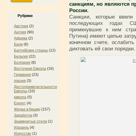
санкциям, но являются 
России.
Рубрики
Санкции, которые ввел
последующих годах С
Австрия
(2)
примкнувшие к ним стр
Англия
(90)
Путина) имеют целью затру
Африка
(2)
конечном счете, ослабит
Бали
(6)
диктовать ей свои порядки.
Балтийские страны
(12)
Бельгия
(22)
Болгария
(8)
Восточная Европа
(16)
Германия
(23)
греция
(3)
Достопримечательности
Европы
(10)
европа
(5)
Египет
(4)
Жилье в Крыму
(157)
Заработок
(3)
Знаменитые отели
(1)
Израиль
(4)
Искусство
(1)