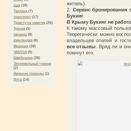
житель).
сша
(18)
2.
Сервис бронирования 
Таиланд
(7)
Букинг
.
транспорт
(17)
В Крыму Букинг не работ
Туристу на заметку
(26)
К такому массовый пользов
Турция
(5)
Теоретически можно воспо
украина
(9)
владельцев отелей и гос
финляндия
(6)
все отзывы
. Вряд ли и он
Франция
(39)
покинут его.
ЧМ2018
(5)
Швейцария
(28)
Эктремальный туризм
(2)
Явления природы
(1)
Ялта
(14)