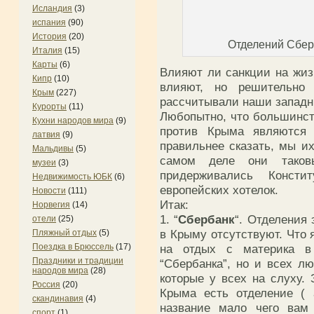
Исландия
(3)
испания
(90)
История
(20)
Отделений Сберб
Италия
(15)
Карты
(6)
Влияют ли санкции на жи
Кипр
(10)
влияют, но решительно
Крым
(227)
рассчитывали наши западн
Курорты
(11)
Любопытно, что большинст
Кухни народов мира
(9)
против Крыма являются 
латвия
(9)
правильнее сказать, мы и
Мальдивы
(5)
самом деле они тако
музеи
(3)
придерживались Конст
Недвижимость ЮБК
(6)
европейских хотелок.
Новости
(111)
Итак:
Норвегия
(14)
1. “
Сбербанк
“. Отделения
отели
(25)
в Крыму отсутствуют. Что
Пляжный отдых
(5)
Поездка в Брюссель
(17)
на отдых с материка в
Праздники и традиции
“Сбербанка”, но и всех лю
народов мира
(28)
которые у всех на слуху.
Россия
(20)
Крыма есть отделение ( 
скандинавия
(4)
название мало чего вам
спорт
(1)