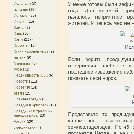
Ученые готовы были зафикс
Исландия
(3)
испания
(90)
года. Для жителей, при
История
(20)
началось неприятное в
Италия
(15)
жителей. И теперь многие ж
Карты
(6)
Кипр
(10)
Крым
(227)
Курорты
(11)
Исл
Кухни народов мира
(9)
латвия
(9)
Если верить предыдущи
Мальдивы
(5)
извержения колеблется в 
музеи
(3)
последнее извержение набл
Недвижимость ЮБК
(6)
показать свой норов.
Новости
(111)
Норвегия
(14)
отели
(25)
Пляжный отдых
(5)
Поездка в Брюссель
(17)
Праздники и традиции
Представьте то предыду
народов мира
(28)
километров, выжженн
Россия
(20)
землевладельцев. Погиб 
скандинавия
(4)
проснется
Катла
, в наши
спорт
(1)