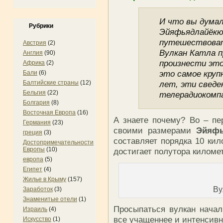
И что вы думал
Рубрики
Эйяфьядлайёкю
путешествовать
Австрия
(2)
Вулкан Катла п
Англия
(90)
произнести это
Африка
(2)
это самое круп
Бали
(6)
Балтийские страны
(12)
лет, эти сведе
Бельгия
(22)
телерадиокомп
Болгария
(8)
Восточная Европа
(16)
А знаете почему? Во – п
Германия
(23)
своими размерами
Эйяфь
греция
(3)
составляет порядка 10 кил
Достопримечательности
Европы
(10)
достигает полутора киломе
европа
(5)
Египет
(4)
Жилье в Крыму
(157)
Ву
Заработок
(3)
Знаменитые отели
(1)
Просыпаться вулкан начал
Израиль
(4)
все учащеннее и интенсивн
Искусство
(1)