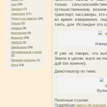
только сельскохозяйст
сша
(18)
путешественников, возник
Таиланд
(7)
транспорт, пассажиры, это 
транспорт
(17)
Туристу на заметку
(26)
во время извержения, лед
Турция
(5)
таять, для Исландии это г
украина
(9)
финляндия
(6)
Франция
(39)
ЧМ2018
(5)
Извер
Швейцария
(28)
Эктремальный туризм
Я уже не говорю, что вы
(2)
Земли в целом, мало не по
Явления природы
(1)
дай бог конечно).
Ялта
(14)
Демотиватор по теме:
Вулк
Полезные ссылки:
Подробная
карта Исландии