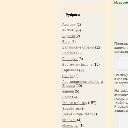
Изверже
Рубрики
Австрия
(2)
Англия
(90)
Африка
(2)
Бали
(6)
Предпр
Балтийские страны
(12)
запечен
пришлос
Бельгия
(22)
Болгария
(8)
Восточная Европа
(16)
Германия
(23)
По межд
греция
(3)
в чрезв
Достопримечательности
Изверже
Европы
(10)
На высо
европа
(5)
вулкани
Египет
(4)
лопасти
турбину
Жилье в Крыму
(157)
К сожал
Заработок
(3)
авиаком
Знаменитые отели
(1)
Израиль
(4)
Искусство
(1)