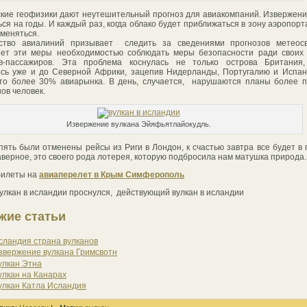
кие геофизики дают неутешительный прогноз для авиакомпаний. Извержен
ься на годы. И каждый раз, когда облако будет приближаться в зону аэропорт
тменяться.
дство авиалиний призывает следить за сведениями прогнозов метеосв
ет эти меры необходимостью соблюдать меры безопасности ради своих 
ов-пассажиров. Эта проблема коснулась не только острова Британия,
сь уже и до Северной Африки, зацепив Нидерланды, Португалию и Испа
то более 30% авиарынка. В день, случается, нарушаются планы более 
ов человек.
Извержение вулкана Эйяфьятлайокудль.
пять были отменены рейсы из Риги в Лондон, к счастью завтра все будет в 
наверное, это своего рода лотерея, которую подбросила нам матушка природа.
билеты на
авиаперелет в Крым Симферополь
вулкан в исландии проснулся, действующий вулкан в исландии
жие статьи
сландия страна вулканов
звержение вулкана Гримсвотн
улкан Этна
улкан на Канарах
улкан Катла Исландия