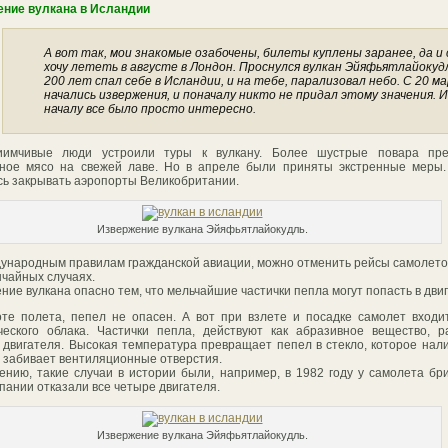
ние вулкана в Исландии
А вот так, мои знакомые озабочены, билеты куплены заранее, да и
хочу лететь в августе в Лондон. Проснулся вулкан Эйяфьятлайокуд
200 лет спал себе в Исландии, и на тебе, парализовал небо. С 20 м
начались извержения, и поначалу никто не придал этому значения. И
началу все было просто интересно.
иимчивые люди устроили туры к вулкану. Более шустрые повара пре
ное мясо на свежей лаве. Но в апреле были приняты экстренные меры.
ь закрывать аэропорты Великобритании.
Извержение вулкана Эйяфьятлайокудль.
ународным правилам гражданской авиации, можно отменить рейсы самолето
ычайных случаях.
ние вулкана опасно тем, что мельчайшие частички пепла могут попасть в двиг
те полета, пепел не опасен. А вот при взлете и посадке самолет входи
ческого облака. Частички пепла, действуют как абразивное вещество, 
 двигателя. Высокая температура превращает пепел в стекло, которое нал
, забивает вентиляционные отверстия.
ению, такие случаи в истории были, например, в 1982 году у самолета бр
пании отказали все четыре двигателя.
Извержение вулкана Эйяфьятлайокудль.