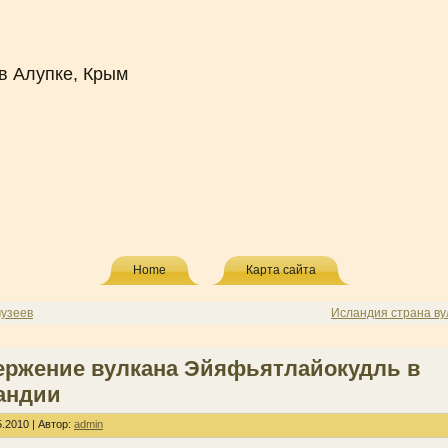
в Алупке, Крым
Home
Карта сайта
музеев
Исландия страна ву
ержение вулкана Эйяфьятлайокудль в
андии
.2010 | Автор:
admin