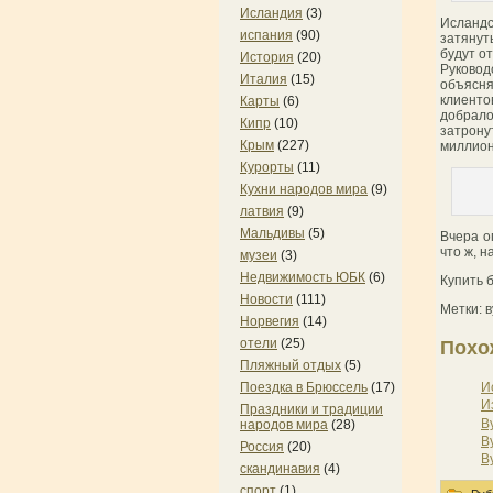
Исландия
(3)
Исландс
испания
(90)
затянут
будут о
История
(20)
Руково
Италия
(15)
объясня
клиент
Карты
(6)
добрало
Кипр
(10)
затрону
Крым
(227)
миллион
Курорты
(11)
Кухни народов мира
(9)
латвия
(9)
Мальдивы
(5)
Вчера о
что ж, 
музеи
(3)
Недвижимость ЮБК
(6)
Купить 
Новости
(111)
Метки: 
Норвегия
(14)
отели
(25)
Похо
Пляжный отдых
(5)
И
Поездка в Брюссель
(17)
И
Праздники и традиции
В
народов мира
(28)
В
Россия
(20)
В
скандинавия
(4)
спорт
(1)