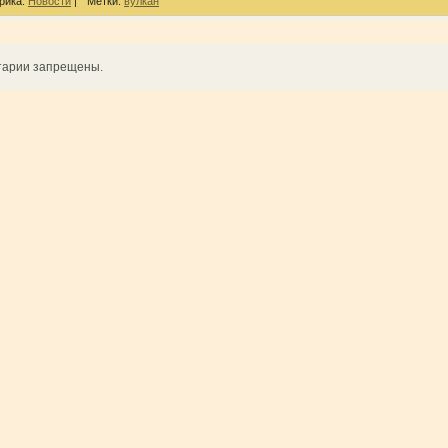
рика:
Новости
|
Метки:
вулкан
тарии запрещены.