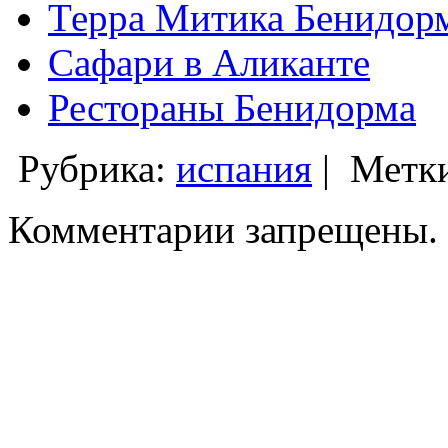
Терра Митика Бенидорм
Сафари в Аликанте
Рестораны Бенидорма
Рубрика:
испания
|
Метк
Комментарии запрещены.