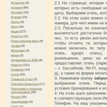
2.1 На странице, которая 
Исландия
(3)
которых есть свободные н
испания
(90)
даты. Выбираем отель, кот
История
(20)
2.2. На этом шаге можно 
Италия
(15)
Карты
(6)
номера, для чего жмем на е
Кипр
(10)
2.3. Поскольку по изнач
Крым
(227)
высветиться достаточно б
Курорты
(11)
них, то есть резон воспол
Кухни народов мира
(9)
чтобы отсеять те, котор
латвия
(9)
можно включать по типу 
Мальдивы
(5)
отель, курорт. отель),
музеи
(3)
размещение, цены на н
Недвижимость ЮБК
(6)
предоставляет отель (пар
Новости
(111)
– с бассейном, WI-FI, кон
Норвегия
(14)
д), а также по форме оплат
отели
(25)
3. Нажимаем кнопку
забро
Пляжный отдых
(5)
выбранном отеле. Перед
Поездка в Брюссель
(17)
условия бронирования и ег
Праздники и традиции
народов мира
(28)
4. На этом шаге заполняем
Россия
(20)
в соответствующие поля Им
скандинавия
(4)
Телефон. На ваш указанны
спорт
(1)