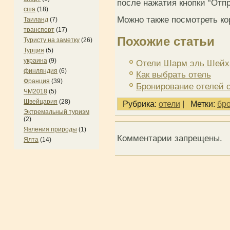
после нажатия кнопки “Отпр
сша
(18)
Можно также посмотреть ко
Таиланд
(7)
транспорт
(17)
Похожие статьи
Туристу на заметку
(26)
Турция
(5)
украина
(9)
Отели Шарм эль Шейх
финляндия
(6)
Как выбрать отель
Франция
(39)
Бронирование отелей 
ЧМ2018
(5)
Швейцария
(28)
Рубрика:
отели
|
Метки:
бр
Эктремальный туризм
(2)
Явления природы
(1)
Комментарии запрещены.
Ялта
(14)