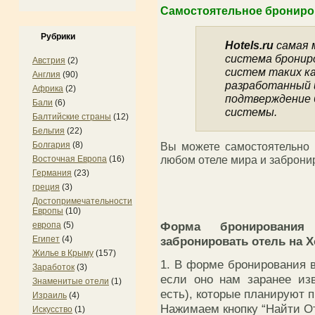
Самостоятельное брониров
Рубрики
Hotels.ru
самая 
система бронир
Австрия
(2)
систем таких ка
Англия
(90)
разработанный 
Африка
(2)
подтверждение 
Бали
(6)
системы.
Балтийские страны
(12)
Бельгия
(22)
Вы можете самостоятельно 
Болгария
(8)
любом отеле мира и заброни
Восточная Европа
(16)
Германия
(23)
греция
(3)
Достопримечательности
Европы
(10)
Форма бронирования
европа
(5)
забронировать отель на Х
Египет
(4)
Жилье в Крыму
(157)
1. В форме бронирования в
Заработок
(3)
если оно нам заранее из
Знаменитые отели
(1)
есть), которые планируют 
Израиль
(4)
Нажимаем кнопку “Найти О
Искусство
(1)