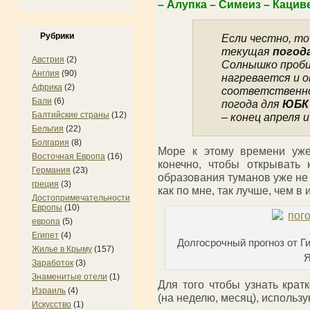
– Алупка – Симеиз – Кацив
Рубрики
Если честно, т
текущая
погод
Австрия
(2)
Солнышко пробив
Англия
(90)
нагревается и 
Африка
(2)
соответственно,
Бали
(6)
погода для
ЮБК
Балтийские страны
(12)
– конец апреля и
Бельгия
(22)
Болгария
(8)
Море к этому времени уже
Восточная Европа
(16)
конечно, чтобы открывать 
Германия
(23)
образования туманов уже не 
греция
(3)
как по мне, так лучше, чем в и
Достопримечательности
Европы
(10)
европа
(5)
Египет
(4)
Долгосрочный прогноз от Г
Жилье в Крыму
(157)
Заработок
(3)
Знаменитые отели
(1)
Для того чтобы узнать крат
Израиль
(4)
(на неделю, месяц), использу
Искусство
(1)