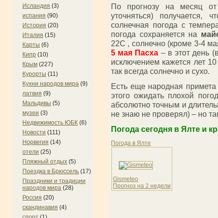
По прогнозу на месяц от
Исландия
(3)
уточняться) получается, 
испания
(90)
солнечная погода с темпер
История
(20)
погода сохраняется на
май
Италия
(15)
22С , солнечно (кроме 3-4 ма
Карты
(6)
5 мая Пасха
– в этот день (
Кипр
(10)
исключением кажется лет 10
Крым
(227)
так всегда солнечно и сухо.
Курорты
(11)
Кухни народов мира
(9)
Есть еще народная примета –
латвия
(9)
этого ожидать плохой пого
Мальдивы
(5)
абсолютно точным и длитель
не знаю не проверял) – но та
музеи
(3)
Недвижимость ЮБК
(6)
Погода сегодня в Ялте и к
Новости
(111)
Норвегия
(14)
Погода в Ялте
отели
(25)
Пляжный отдых
(5)
Поездка в Брюссель
(17)
Gismeteo
Праздники и традиции
Прогноз на 2 недели
народов мира
(28)
Россия
(20)
скандинавия
(4)
спорт
(1)