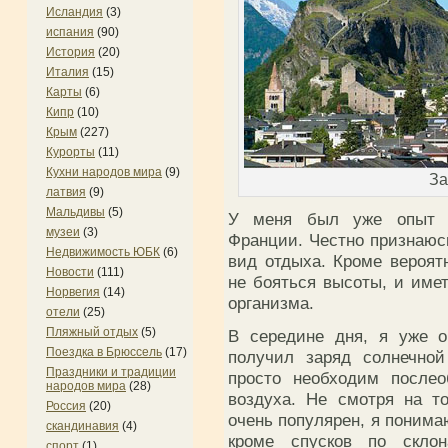
Исландия
(3)
испания
(90)
История
(20)
Италия
(15)
Карты
(6)
Кипр
(10)
Крым
(227)
Курорты
(11)
Кухни народов мира
(9)
За
латвия
(9)
Мальдивы
(5)
У меня был уже опыт п
музеи
(3)
Франции. Честно признаюс
Недвижимость ЮБК
(6)
вид отдыха. Кроме вероят
Новости
(111)
не бояться высоты, и име
Норвегия
(14)
организма.
отели
(25)
Пляжный отдых
(5)
В середине дня, я уже о
Поездка в Брюссель
(17)
получил заряд солнечной
Праздники и традиции
просто необходим послео
народов мира
(28)
воздуха. Не смотря на т
Россия
(20)
очень популярен, я понима
скандинавия
(4)
кроме спусков по скло
спорт
(1)