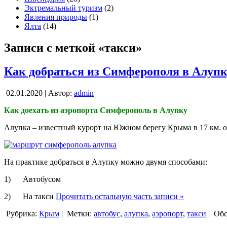
Эктремальный туризм
(2)
Явления природы
(1)
Ялта
(14)
Записи с меткой «такси»
Как добраться из Симферополя в Алуп
02.01.2020 | Автор:
admin
Как доехать из аэропорта Симферополь в Алупку
Алупка – известный курорт на Южном берегу Крыма в 17 км. о
На практике добраться в Алупку можно двумя способами:
1) Автобусом
2) На такси
Прочитать остальную часть записи »
Рубрика:
Крым
|
Метки:
автобус
,
алупка
,
аэропорт
,
такси
|
Обс