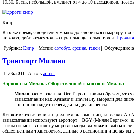
19.30. Бусик небольшой, вмешает от 4 до 10 пассажиров, поэтом
Кипр
В то же время, с водителем можно договориться и маршрутное 
не ходят, добираемся только при помощи только такси.
Прочита
Рубрика:
Кипр
|
Метки:
автобус
,
аренда
,
такси
|
Обсуждение з
Транспорт Милана
11.06.2011 | Автор:
admin
Аэропорты Милана. Общественный транспорт Милана
.
Милан
расположен на Юге Европы таким образом, что яв
авиакомпании как
Ryanair
и Trawel Fly выбрали для дисл
часто происходит пересадка на другие рейсы.
Летают в этот аэропорт и другие авиакомпании, такие как Air Ara
авиакомпании используют аэропорт – BGY (Милан Бергамо), для
чтобы попасть в столицу мировой моды вы можете выбрать либо
общественным транспортом, данные о расписании и ценах вы смож