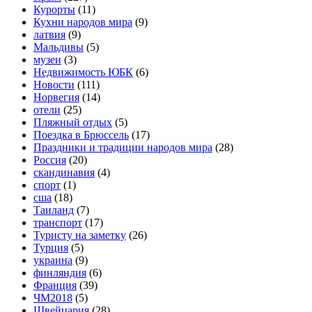
Курорты
(11)
Кухни народов мира
(9)
латвия
(9)
Мальдивы
(5)
музеи
(3)
Недвижимость ЮБК
(6)
Новости
(111)
Норвегия
(14)
отели
(25)
Пляжный отдых
(5)
Поездка в Брюссель
(17)
Праздники и традиции народов мира
(28)
Россия
(20)
скандинавия
(4)
спорт
(1)
сша
(18)
Таиланд
(7)
транспорт
(17)
Туристу на заметку
(26)
Турция
(5)
украина
(9)
финляндия
(6)
Франция
(39)
ЧМ2018
(5)
Швейцария
(28)