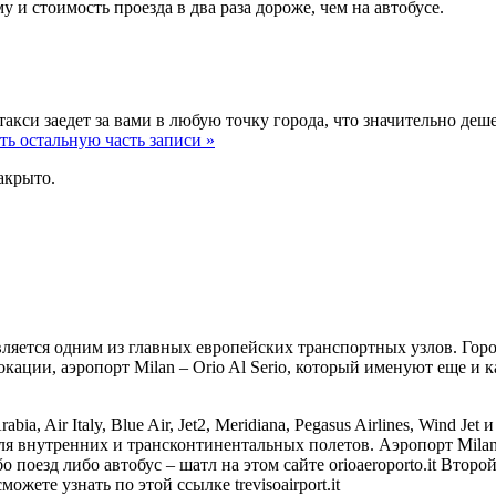
у и стоимость проезда в два раза дороже, чем на автобусе.
такси заедет за вами в любую точку города, что значительно де
ть остальную часть записи »
акрыто.
ляется одним из главных европейских транспортных узлов. Горо
окации, аэропорт Milan – Orio Al Serio, который именуют еще и 
bia, Air Italy, Blue Air, Jet2, Meridiana, Pegasus Airlines, Wind
 внутренних и трансконтинентальных полетов. Аэропорт Milan –
 поезд либо автобус – шатл на этом сайте orioaeroporto.it Втор
ете узнать по этой ссылке trevisoairport.it