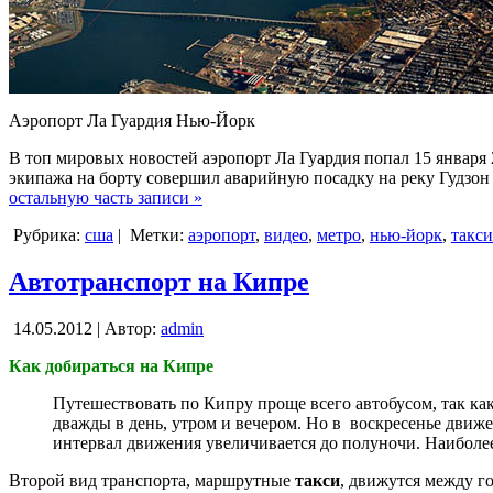
Аэропорт Ла Гуардия Нью-Йорк
В топ мировых новостей аэропорт Ла Гуардия попал 15 января 
экипажа на борту совершил аварийную посадку на реку Гудзон в
остальную часть записи »
Рубрика:
сша
|
Метки:
аэропорт
,
видео
,
метро
,
нью-йорк
,
такси
Автотранспорт на Кипре
14.05.2012 | Автор:
admin
Как добираться на Кипре
Путешествовать по Кипру проще всего автобусом, так ка
дважды в день, утром и вечером. Но в воскресенье движен
интервал движения увеличивается до полуночи. Наиболе
Второй вид транспорта, маршрутные
такси
, движутся между г