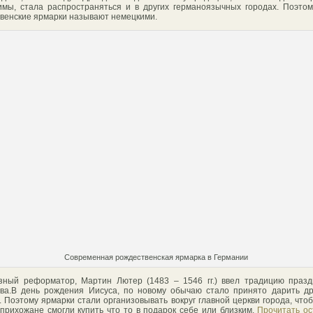
имы, стала распространяться и в других германоязычных городах. Поэто
венские ярмарки называют немецкими.
Современная рождественская ярмарка в Германии
зный реформатор, Мартин Лютер (1483 – 1546 гг.) ввел традицию праз
ва.В день рождения Иисуса, по новому обычаю стало принято дарить др
. Поэтому ярмарки стали организовывать вокруг главной церкви города, что
прихожане смогли купить что то в подарок себе или близким.
Прочитать о