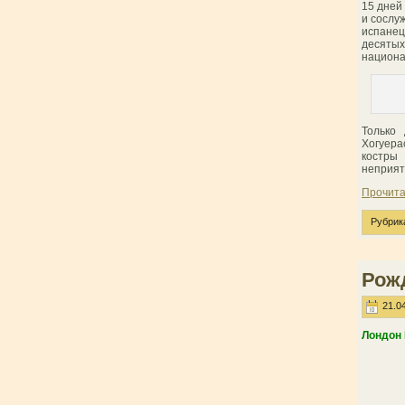
15 дней
и сослу
испанец
десятых
национа
Только
Хогуера
костры
неприят
Прочита
Рубрик
Рож
21.04
Лондон