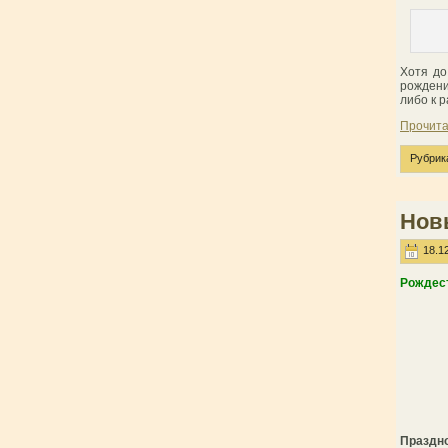
Хотя до
рождени
либо к р
Прочита
Рубрик
Нов
18.12
Рождест
Праздн