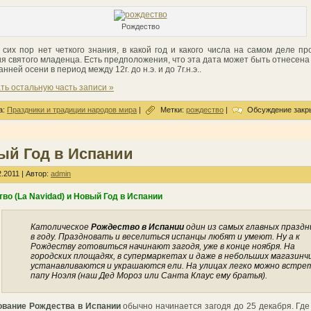
Рождество
 сих пор нет четкого знания, в какой год и какого числа на самом деле п
я святого младенца. Есть предположения, что эта дата может быть отнесена и
анней осени в период между 12г. до н.э. и до 7г.н.э..
ть остальную часть записи »
а:
Праздники и традиции народов мира
|
Метки:
рождество
|
Обсуждение закр
ый Год в Испании
.2011 | Автор:
admin
во (La Navidad) и Новый Год в Испании
Католическое
Рождество в Испании
один из самых главных праздн
в году. Праздновать и веселиться испанцы любят и умеют. Ну а к
Рождеству готовиться начинают загодя, уже в конце ноября. На
городских площадях, в супермаркетах и даже в небольших магазинч
устанавливаются и украшаются ели. На улицах легко можно встр
папу Ноэля (наш Дед Мороз или Санта Клаус ему братья).
ование Рождества в Испании
обычно начинается загодя до 25 декабря. Где 