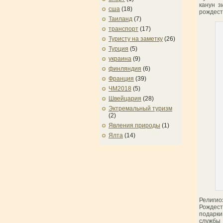
канун з
сша
(18)
рождест
Таиланд
(7)
транспорт
(17)
Туристу на заметку
(26)
Турция
(5)
украина
(9)
финляндия
(6)
Франция
(39)
ЧМ2018
(5)
Швейцария
(28)
Эктремальный туризм
(2)
Явления природы
(1)
Ялта
(14)
Религио
Рождест
подарки
службы 