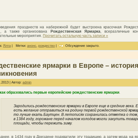
ведения празднеств на набережной будет выстроена красочная Рождест
я, а также организована
Рождественская Ярмарка
, всеразличные кон
ательные мероприятия.
Прочитать остальную часть записи »
а:
Ялта
|
Метки:
анонс
,
рождество
|
Обсуждение закрыто.
дественские ярмарки в Европе – истори
никновения
.2013 | Автор:
admin
 как образовались первые европейские рождественские ярмарки
.
Зародились рождественские ярмарки в Европе еще в средние века. 
есть желание отправиться на родину первой рождественской ярма
то лучше ехать Баутцен. В летописях сохранилась отметка о том,
в 1384 году, горожане перед началом холодов могли закупить товар
площади, чтобы пережить зиму.
зднее, в 1434 году в Дрездене подхватили эту традицию, а затем мода на я