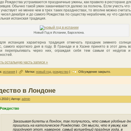
 до Рождества устраиваются праздничные ужины, как правило в ресторане дл
живцев. Обычно такой ужин заканчивается далеко за полночь. Если учесть что
 участвует не менее чем в трех таких празднествах, то вполне можно считать
 чисел декабря и до самого Рождества по существу нерабочим, ну что сделать
льная испанская традиция.
Новый Год в Испании, Барселона.
 для испанцев характерна традиция отмечать праздник зимнего солнце
с, самого короткого дня в году. В Гранаде и в Хаэне принято в этот день в
 и перепрыгивать через них, ограждая себя тем самым от недугов и
ностей.
ть остальную часть записи »
а:
испания
|
Метки:
новый год
,
рождество
|
Обсуждение закрыто.
дество в Лондоне
.2010 | Автор:
admin
 Рождество
Заказывая билеты в Лондон, так получилось, что самые удобные дн
пришлись на католическое Рождество. От мысли, что я увижу, как
празднуют этот, наверное, самый волшебный праздник года, в