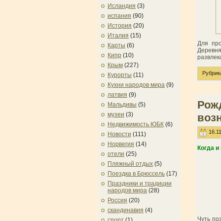
Исландия
(3)
испания
(90)
История
(20)
Италия
(15)
Для про
Карты
(6)
Деревн
Кипр
(10)
развлек
Крым
(227)
Рубрик
Курорты
(11)
Кухни народов мира
(9)
латвия
(9)
Рож
Мальдивы
(5)
музеи
(3)
воз
Недвижимость ЮБК
(6)
16.11
Новости
(111)
Норвегия
(14)
Когда и
отели
(25)
Пляжный отдых
(5)
Поездка в Брюссель
(17)
Праздники и традиции
народов мира
(28)
Россия
(20)
скандинавия
(4)
Чуть по
спорт
(1)