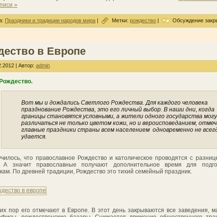
писи »
а:
Праздники и традиции народов мира
|
Метки:
рождество
|
Обсуждение закр
дество в Европе
.2012 | Автор:
admin
Рождество.
Вот мы и дождались Светлого Рождества. Для каждого человека
празднование Рождества, это его личный выбор. В наши дни, когда
границы становятся условными, а жители одного государства мог
различаться не только цветом кожи, но и вероисповеданием, отме
главные праздники страны всем населением одновременно не всег
удается.
училось, что православное Рождество и католическое проводятся с разниц
. А значит православные получают дополнительное время для подго
кам. По древней традиции, Рождество это тихий семейный праздник.
сих пор его отмечают в Европе. В этот день закрываются все заведения, м
офисы, рождественские базары. Снижается движение общественного тра