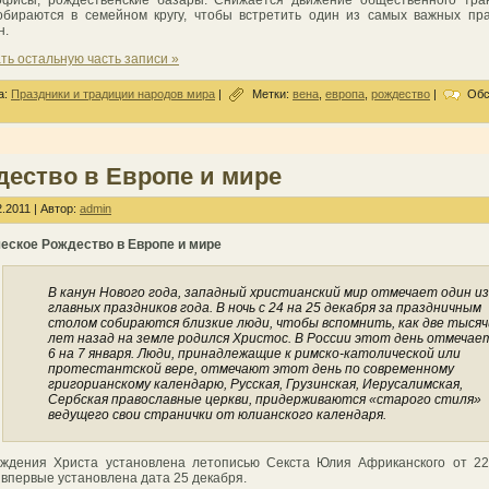
бираются в семейном кругу, чтобы встретить один из самых важных пр
н.
ть остальную часть записи »
а:
Праздники и традиции народов мира
|
Метки:
вена
,
европа
,
рождество
|
Обс
дество в Европе и мире
.2011 | Автор:
admin
еское Рождество в Европе и мире
В канун Нового года, западный христианский мир отмечает один из
главных праздников года. В ночь с 24 на 25 декабря за праздничным
столом собираются близкие люди, чтобы вспомнить, как две тысяч
лет назад на земле родился Христос. В России этот день отмечает
6 на 7 января. Люди, принадлежащие к римско-католической или
протестантской вере, отмечают этот день по современному
григорианскому календарю, Русская, Грузинская, Иерусалимская,
Сербская православные церкви, придерживаются «старого стиля»
ведущего свои странички от юлианского календаря.
ждения Христа установлена летописью Секста Юлия Африканского от 22
 впервые установлена дата 25 декабря.