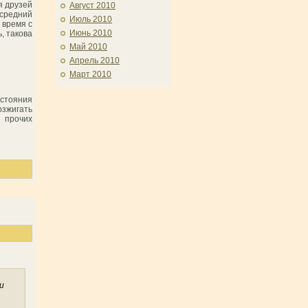
я друзей
Август 2010
 средний
Июль 2010
 время с
Июнь 2010
, такова
Май 2010
Апрель 2010
Март 2010
стояния
озжигать
 прочих
и