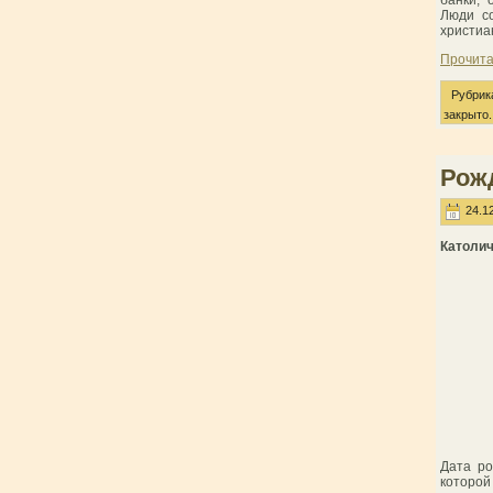
Люди со
христиа
Прочита
Рубрик
закрыто.
Рож
24.12
Католич
Дата ро
которой