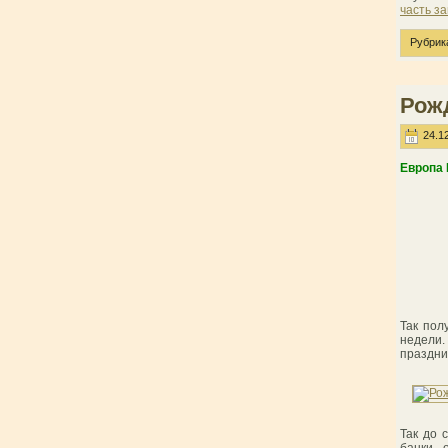
часть за
Рубрик
Рож
24.12
Европа 
Так пол
недели
праздни
Так до 
банки, 