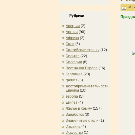
28.12
Рубрики
Праздни
Австрия
(2)
Англия
(90)
Африка
(2)
Бали
(6)
Балтийские страны
(12)
Бельгия
(22)
Болгария
(8)
Восточная Европа
(16)
Германия
(23)
греция
(3)
Достопримечательности
Европы
(10)
европа
(5)
Египет
(4)
Жилье в Крыму
(157)
Заработок
(3)
Знаменитые отели
(1)
Израиль
(4)
Искусство
(1)