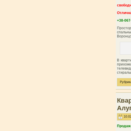
свобод
Отличн
+38-067
Простор
спальны
Воронцо
В кварт
прихожк
телевид
стираль
Рубрик
Квар
Алу
10.02
Продажа