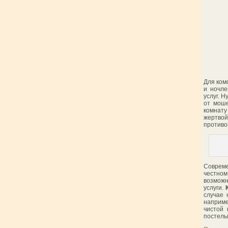
Для ком
и ночле
услуг. 
от моше
комнату
жертвой
противо
Совреме
честно
возможн
услуги.
случае 
наприме
чистой 
постель