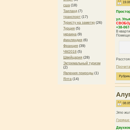
19.08
сша
(18)
Таиланд
(7)
Простор
транспорт
(17)
ул. Уль
Туристу на заметку
(26)
СВОБОДН
+38-067
Турция
(5)
В кварти
украина
(9)
Помещен
финляндия
(6)
Франция
(39)
ЧМ2018
(5)
Швейцария
(28)
Расстоя
Эктремальный туризм
Прочита
(2)
Явления природы
(1)
Рубрик
Ялта
(14)
Алуп
08.05
Это жил
Горячие
Двухком