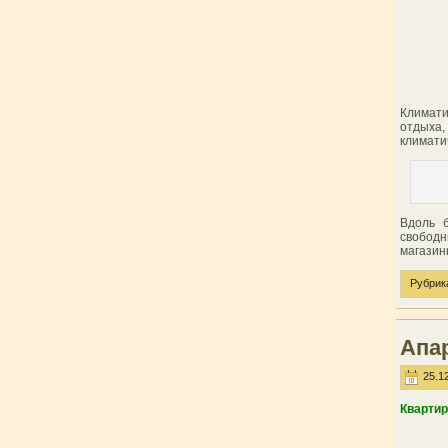
Климати
отдыха,
климати
Вдоль 
свободн
магазин
Рубрик
Апа
25.12
Квартир