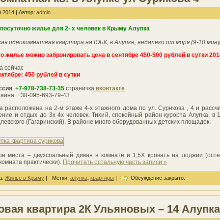
.2014 | Автор:
admin
посуточно жилье для 2- х человек в Крыму Алупка
ая однокомнатная квартира на ЮБК, в Алупке, недалеко от моря (9-10 мину
о жилье можно забронировать цена в сентябре 450-500 рублей в сутки 201
а сейчас
октябре: 450 рублей в сутки
ссия
+7-978-738-73-35
страничка
вконтакте
аина: +38-095-693-79-43
а расположена на 2-м этаже 4-х этажного дома по ул. Сурикова , 4 и рассч
ние и отдых до 3х 4х человек. Тихий, спокойный район курорта Алупка, в 
длевского (Гагаринский). В районе много оборудованных детских площадок.
е места – двухспальный диван в комнате и 1,5X кровать на лоджии (ост
комната практически).
Прочитать остальную часть записи »
а:
Жилье в Крыму
|
Метки:
алупка
,
квартиры
|
Обсуждение закрыто.
овая квартира 2К Ульяновых – 14 Алупка