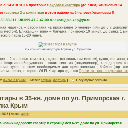
на с 14 АВГУСТА просторная
видовая квартира
(до 7 чел) Ульяновых 14
ая
квартира 2-х комнатная
в этом районе на 6 человек Ульяновых 8
-30-83-111 +38-099-47-2-47-00 Александр e-xap@ya.ru
ная квартира – рассчитана на проживание 5 человек (или до 6 с дополн
м местом). Ближайший пляж – Лягушка, примерно 10 минут. До рынка 1 ми
вского парка 15-20 минут.
2-х комнатная квартира Алупка ул. Сурикова
ире – 2 спальных комнаты, лоджия (со спальным местом), кухня, гостиная, 
а. Квартира оборудована – сплит система (кондиционер), холодильник, к
ения, кухня со всем необходимым для приготовления , бойлер (гор. хол
ная машинка, интернет WI-FI. Квартира сдается
Прочитать остальную часть з
а:
Жилье в Крыму
|
Метки:
алупка
,
квартиры
|
Обсуждение закрыто.
тиры в 35-кв. доме по ул. Приморская г.
пка Крым
.2013 | Автор:
admin
 новых недорогих квартир в строящемся 6-эт. доме по ул. Приморская.