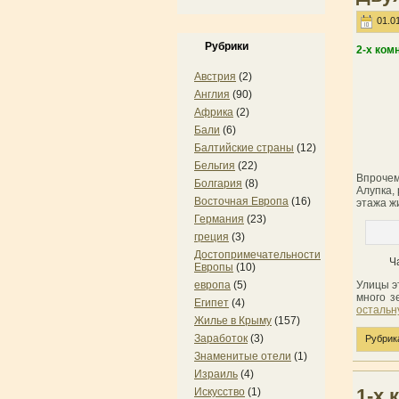
01.01
Рубрики
2-х ком
Австрия
(2)
Англия
(90)
Африка
(2)
Бали
(6)
Балтийские страны
(12)
Бельгия
(22)
Впрочем
Болгария
(8)
Алупка, 
Восточная Европа
(16)
этажа ж
Германия
(23)
греция
(3)
Достопримечательности
Ч
Европы
(10)
европа
(5)
Улицы э
много з
Египет
(4)
остальн
Жилье в Крыму
(157)
Заработок
(3)
Рубрик
Знаменитые отели
(1)
Израиль
(4)
1-х 
Искусство
(1)