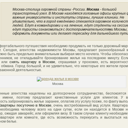
Москва-столица огромной страны -России.
Москва
- большой
транспортный узел. В Москве находятся головные офисы крупных 
важные университеты и институты страны, лучшие клиники. Не
удивительно, что в город ежедневно стекается огромное количест
людей. Едут в командировки и на лечение, едут студенты на сессию
едут туристы ознакомиться с достопримечательностями Москвы,
оформить документы или делают пересадку для дальнейшего пути
фортабельного путешествия необходимо продумать не только дорожный мар
г. Сегодня, агентства недвижимости Москвы, предлагают разнообразный 
Нужно быть предельно внимательным выбирая место ночлега. Чтобы обезопас
нников, не откладывайте бронирование жилья на последнюю минуту. Есл
 или
снять квартиру в Москве
, спрашивая у прохожих, есть вероятнос
 обмана. Город большой, и не удивительно, что некоторые его жители пр
законной деятельностью.
Москва
нные агентства нацелены на долгосрочное сотрудничество, беспокоятся
м имени, поэтому предлагают качественные услуги для клиентов. У в
ость забронировать жилье заранее, оплатив эту услугу позже, по факту вып
Квартиры посуточно в Москве
, очень востребованный вид услуги. Квартира
необходима человеку всего на одни сутки, если он находится в Москве н
р, ожидая авиарейс, или оформляя визу. В таком случае клиенту необходим
квартире или комнате, где есть возможность перекусить и выспаться н
ном белье.