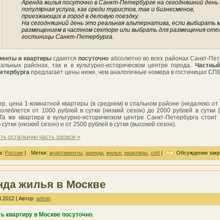
Аренда жилья посуточно в Санкт-Петербурге на сегодняшний день 
популярная услуга, как среди туристов, так и бизнесменов,
приезжающих в город в деловую поездку.
На сегодняшний день это реальная альтернатива, если выбирать 
размещением в частном секторе или выбрать для размещения оте
гостиницы Санкт-Петербурга.
менты и квартиры
сдаются
посуточно
абсолютно во всех районах Санкт-Пет
пальных районах, так и в культурно-историческом центре города.
Частный
етербурга
предлагает цены ниже, чем аналогичные номера в гостиницах СПБ
р, цена 1-комнатной квартиры (в среднем) в спальном районе (недалеко от
колеблется от 1000 рублей в сутки (низкий сезон) до 2000 рублей в сутки 
 Та же квартира в культурно-историческом центре Санкт-Петербурга стоит
 сутки (низкий сезон) и от 2500 рублей в сутки (высокий сезон).
ть остальную часть записи »
а:
Россия
|
Метки:
апартаменты
,
аренда
,
жилье
,
квартиры
,
спб
|
Обсуждение закр
нда жилья в Москве
.2012 | Автор:
admin
ть квартиру в Москве посуточно
.