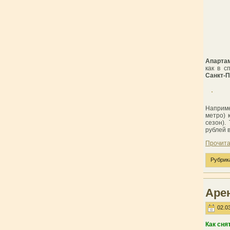
Апарта
как в с
Санкт-П
Наприме
метро) 
сезон).
рублей в
Прочита
Рубрик
Аре
02.03
Как сня