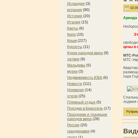
Исландия
(3)
02.09
испания
(90)
История
(20)
Аренда 
Италия
(15)
Недорог
Карты
(6)
Кипр
(10)
Эт
Крым
(227)
свободн
Курорты
(11)
цены в 
Кухни народов мира
(9)
МТС-Ро
латвия
(9)
МТС-Укр
Мальдивы
(5)
Квартир
музеи
(3)
размеще
парк Го
Недвижимость ЮБК
(6)
Новости
(111)
Норвегия
(14)
отели
(25)
Спальны
лоджия 
Пляжный отдых
(5)
Поездка в Брюссель
(17)
Рубрик
Праздники и традиции
народов мира
(28)
Россия
(20)
Вид
скандинавия
(4)
спорт
(1)