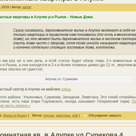
.2019 | Автор:
admin
натные квартиры в Алупке р-н Рынок – Новые Дома
Сразу оговорюсь, двухкомнатное жилье в Алупке включает в себя не
только квартиры в привычном нам понимании (то есть в многоэта
доме), но это может быть двухкомнатное жилье в частном сектор
(часть дома часто с двором), хотя тоже иногда называют квартира
и конечно отдельно стоящие гостевые дома, коттеджи.
 как раз не о них речь, в этой статье будет обзор темы 2-х комнатные 
р-н Рынка, а они находятся в 2-х и более этажных домах (до 12 эт., впрочем в
илье обычно не сдается).
Алупка ул. Сурикова
астный сектор в Алупке на майские
здесь
того района : Ульяновых, Сурикова, Западная, Левитана. Это тихий спокойны
елени, есть парк (парк Годлевского, иногда называют Гагаринский парк).
Пр
ую часть записи »
а:
Жилье в Крыму
|
Метки:
алупка
,
квартиры
,
юбк
|
Обсуждение закрыто.
комнатная кв. в Алупке ул Сурикова 4