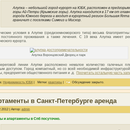
Алупка – небольшой город-курорт на ЮБК, расположен в предгорьях
горы Ай-Петри (Крымские горы). Алупка находится в 17 км от глав
города Южного берега и входит в курортный регион Большая Ялта
граничит с поселками Симеиз и Мисхор.
ческие условия в Алупке (средиземноморского типа) весьма благоприятны
 постоянного проживания а также лечения. С 19 века Алупка имеет ре
ческого курорта.
Алупка Воронцовский Дворец и парк
береговой линии Алупки расположено немалое количество галечных пл
ым доступом. Город компактный, но со всей необходимой инфраструктурой
ы, предприятия общественного питания и .д.
Прочитать остальную часть зап
а:
Недвижимость ЮБК
|
Метки:
квартиры
|
Обсуждение закрыто.
ртаменты в Санкт-Петербурге аренда
.2012 | Автор:
admin
ы и апартаменты в Спб посуточно.