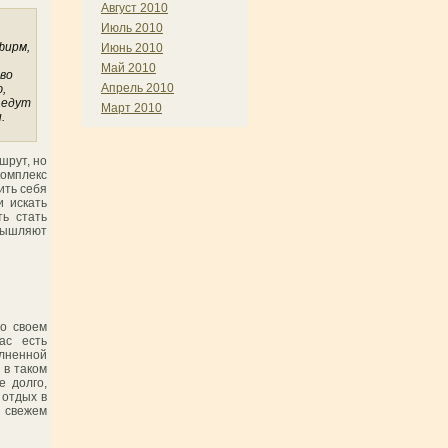
Август 2010
Июль 2010
фирм,
Июнь 2010
Май 2010
во
Апрель 2010
,
 едут
Март 2010
.
шрут, но
комплекс
ить себя
и искать
ть стать
омышляют
 о своем
ас есть
олненной
 в таком
е долго,
 отдых в
а свежем