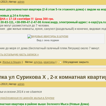
.2013 | Автор:
admin
ная двухкомнатная квартира (2-й этаж 5-ти этажного дома) с видом на мор
яновых д.14 в Алупке.
А с 17-18 сентября !!! Цена 300 грн.
-30-83-111, +38-099-47-2-47-00 Александр, электронный адрес: e-xap@ya.ru
ре могут разместиться до 7 человек.
ия : две жилые комнаты, кухня, санузел (раздельный) и конечно, видовая ло
Вид с окна лоджии
ние до моря от дома (бесплатный галечный пляж Лягушка) около 7 минут.
ть остальную часть записи »
а:
Жилье в Крыму
|
Метки:
алупка
,
квартиры
|
Обсуждение закрыто.
ка ул Сурикова X , 2-х комнатная кварти
.2013 | Автор:
admin
ье в сезоне 2014 г не сдается
 предложения по аренде жилья в Алупке
натная квартира в районе выше Зеленого Мыса (Новые Дома)
.