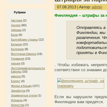
07.08.2013 | Автор:
admin
Рубрики
Финляндия – штрафы за 
Австрия
(2)
Англия
(90)
Отправляясь в
Африка
(2)
Финляндии, мы 
Бали
(6)
развлечения. Ч
Балтийские страны
(12)
комфортабельн
Бельгия
(22)
подготовиться 
Болгария
(8)
приняты в Фин
Восточная Европа
(16)
Германия
(23)
греция
(3)
. Чтобы избежать неприятн
Достопримечательности
соответствии со знаками д
Европы
(10)
европа
(5)
Египет
(4)
Жилье в Крыму
(157)
Заработок
(3)
Знаменитые отели
(1)
Если вы нарушили предпи
Израиль
(4)
Финляндии вам придется.
Искусство
(1)