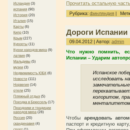
Прочитать остальную часть
Исландия
(3)
испания
(90)
Рубрика:
финляндия
|
Метк
История
(20)
Италия
(15)
Карты
(6)
Дороги Испании
Кипр
(10)
Крым
(227)
09.04.2012 | Автор:
admin
Курорты
(11)
Кухни народов мира
(9)
Что нужно помнить, е
латвия
(9)
Испании – Ударим автопр
Мальдивы
(5)
музеи
(3)
Испанское побе
Недвижимость ЮБК
(6)
исследовать на
Новости
(111)
замечательные
Норвегия
(14)
перехватывает.
отели
(25)
колоритом, пра
Пляжный отдых
(5)
Поездка в Брюссель
(17)
менталитетом
Праздники и традиции
народов мира
(28)
Чтобы
арендовать авто
Россия
(20)
паспорт и кредитную карту
скандинавия
(4)
спорт
(1)