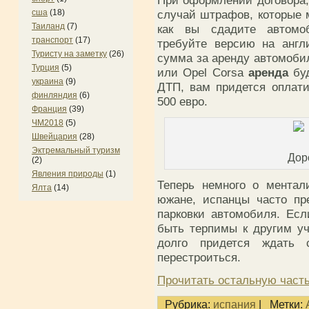
При оформлении договора, 
сша
(18)
случай штрафов, которые м
Таиланд
(7)
как вы сдадите автомоб
транспорт
(17)
требуйте версию на англ
Туристу на заметку
(26)
сумма за аренду автомобил
Турция
(5)
или Opel Corsa
аренда
буд
украина
(9)
ДТП, вам придется оплати
финляндия
(6)
500 евро.
Франция
(39)
ЧМ2018
(5)
Швейцария
(28)
Эктремальный туризм
Дор
(2)
Явления природы
(1)
Теперь немного о ментал
Ялта
(14)
южане, испанцы часто пр
парковки автомобиля. Ес
быть терпимы к другим у
долго придется ждать 
перестроиться.
Прочитать остальную часть
Рубрика:
испания
|
Метки: