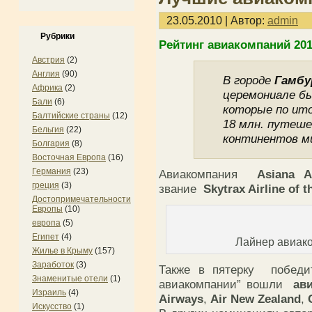
23.05.2010 | Автор:
admin
Рубрики
Рейтинг авиакомпаний 20
Австрия
(2)
Англия
(90)
В городе
Гамбу
Африка
(2)
церемониале бы
Бали
(6)
которые по ито
Балтийские страны
(12)
18 млн. путеш
Бельгия
(22)
континентов ми
Болгария
(8)
Восточная Европа
(16)
Германия
(23)
Авиакомпания
Asiana A
греция
(3)
звание
Skytrax Airline of t
Достопримечательности
Европы
(10)
европа
(5)
Египет
(4)
Лайнер авиако
Жилье в Крыму
(157)
Заработок
(3)
Также в пятерку победи
Знаменитые отели
(1)
авиакомпании” вошли
ави
Израиль
(4)
Airways
,
Air New Zealand
,
C
Искусство
(1)