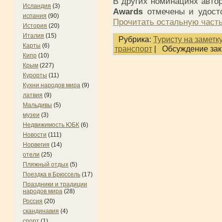
В других номинациях авто
Исландия
(3)
Awards
отмечены и удост
испания
(90)
Прочитать остальную часть
История
(20)
Италия
(15)
Рубрика:
Туристу на заметку
Карты
(6)
транспорт
|
Обсуждение зак
Кипр
(10)
Крым
(227)
Курорты
(11)
Кухни народов мира
(9)
латвия
(9)
Мальдивы
(5)
музеи
(3)
Недвижимость ЮБК
(6)
Новости
(111)
Норвегия
(14)
отели
(25)
Пляжный отдых
(5)
Поездка в Брюссель
(17)
Праздники и традиции
народов мира
(28)
Россия
(20)
скандинавия
(4)
спорт
(1)