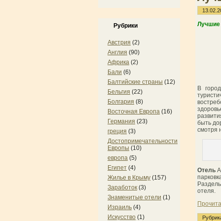
13.02.2
Лучшие 
Рубрики
Австрия
(2)
Англия
(90)
Африка
(2)
Бали
(6)
Балтийские страны
(12)
В горо
Бельгия
(22)
туристи
Болгария
(8)
востреб
здоровь
Восточная Европа
(16)
развити
Германия
(23)
быть до
смотря 
греция
(3)
Достопримечательности
Европы
(10)
европа
(5)
Египет
(4)
Отель
А
парковк
Жилье в Крыму
(157)
Раздель
Заработок
(3)
отеля.
Знаменитые отели
(1)
Прочита
Израиль
(4)
Искусство
(1)
Рубрик