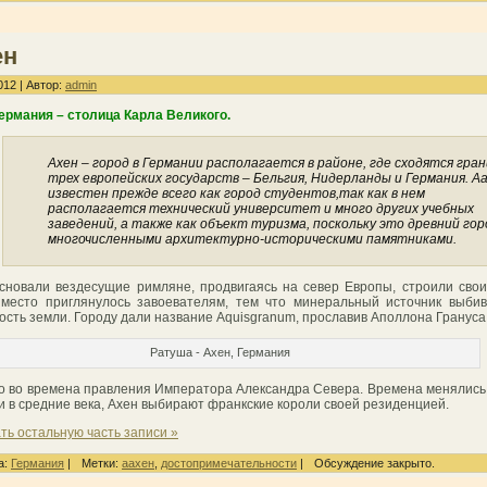
ен
012 | Автор:
admin
ермания – столица Карла Великого.
Ахен – город в Германии располагается в районе, где сходятся гра
трех европейских государств – Бельгия, Нидерланды и Германия. А
известен прежде всего как город студентов,так как в нем
располагается технический университет и много других учебных
заведений, а также как объект туризма, поскольку это древний гор
многочисленными архитектурно-историческими памятниками.
сновали вездесущие римляне, продвигаясь на север Европы, строили свои
место приглянулось завоевателям, тем что минеральный источник выби
ость земли. Городу дали название Aquisgranum, прославив Аполлона Грануса
Ратуша - Ахен, Германия
о во времена правления Императора Александра Севера. Времена менялись
 и в средние века, Ахен выбирают франкские короли своей резиденцией.
ть остальную часть записи »
а:
Германия
|
Метки:
аахен
,
достопримечательности
|
Обсуждение закрыто.