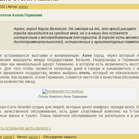
012 | Автор:
admin
отели Ахена Германия
Аахен, город Карла Великого. Не смотря на то, что яркий расцвет
города приходился на средние века, он и в наши дни остается
интересным и востребованным для туриста. В городе есть множе
достопримечательностей, исторических и архитектурных памятн
де устраиваются выставки и конференции.
Ахен
город, через который п
ческие маршруты между государствами Бельгия, Нидерланды и Германия
ован как минеральный курорт Германии, в котором есть возможность восс
е. Для того чтобы провести несколько дней в городе и ознакомиться с 
я франкского государства, можно выбрать
отель
, который не обязательн
рогим. Как правило, отели Германии, славятся чистотой и качеством обслужив
на количество звезд.
Отель Новотел Ахен Германия
хен-Сити Novotel создан для людей, которые ценят комфорт, прежде всего. 
а, качественное обслуживание, есть даже спортивный комплекс на 5-то
ные ванна и туалет. Очень приятное обслуживание на ресепшене и в р
ть остальную часть записи »
а:
отели
|
Метки:
аахен
|
Обсуждение закрыто.