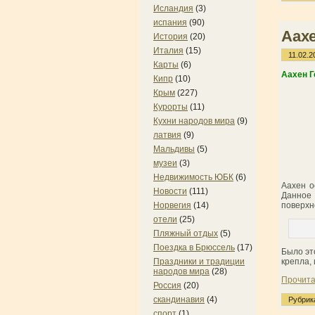
Исландия
(3)
испания
(90)
Аах
История
(20)
Италия
(15)
11.02.2
Карты
(6)
Аахен Г
Кипр
(10)
Крым
(227)
Курорты
(11)
Кухни народов мира
(9)
латвия
(9)
Мальдивы
(5)
музеи
(3)
Недвижимость ЮБК
(6)
Аахен о
Новости
(111)
Данное 
Норвегия
(14)
поверхн
отели
(25)
Пляжный отдых
(5)
Поездка в Брюссель
(17)
Было эт
Праздники и традиции
крепла,
народов мира
(28)
Прочита
Россия
(20)
скандинавия
(4)
Рубрик
спорт
(1)