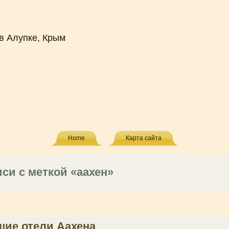
в Алупке, Крым
Home
Карта сайта
си с меткой «аахен»
шие отели Аахена