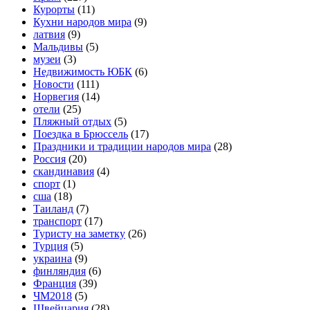
Курорты
(11)
Кухни народов мира
(9)
латвия
(9)
Мальдивы
(5)
музеи
(3)
Недвижимость ЮБК
(6)
Новости
(111)
Норвегия
(14)
отели
(25)
Пляжный отдых
(5)
Поездка в Брюссель
(17)
Праздники и традиции народов мира
(28)
Россия
(20)
скандинавия
(4)
спорт
(1)
сша
(18)
Таиланд
(7)
транспорт
(17)
Туристу на заметку
(26)
Турция
(5)
украина
(9)
финляндия
(6)
Франция
(39)
ЧМ2018
(5)
Швейцария
(28)